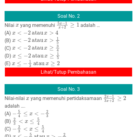
Soal No. 2
x
5
x
−
1
x
+
2
≥
1
Nilai
yang memenuhi
adalah …
x
<
−
2
atau
x
>
4
(A)
x
<
−
2
atau
x
>
1
5
(B)
x
<
−
2
atau
x
≥
3
4
(C)
x
≤
−
2
atau
x
≥
1
5
(D)
x
≤
−
1
3
atau
x
≥
2
(E)
Lihat/Tutup Pembahasan
Soal No. 3
x
2
x
−
1
3
x
+
2
≥
2
Nilai-nilai
yang memenuhi pertidaksamaan
adalah ….
−
5
4
≤
x
<
−
2
3
(A)
2
3
<
x
≤
5
4
(B)
−
2
3
<
x
≤
5
4
(C)
x
≤
−
5
4
atau
x
>
−
2
3
(D)