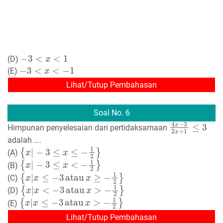
−
3
<
x
<
1
(D)
−
3
<
x
<
−
1
(E)
Lihat/Tutup Pembahasan
Soal No. 6
4
x
−
3
2
x
+
1
≤
3
Himpunan penyelesaian dari pertidaksamaan
adalah ….
{
x
|
−
3
≤
x
≤
−
1
2
}
(A)
{
x
|
−
3
≤
x
<
−
1
2
}
(B)
{
x
|
x
≤
−
3
atau
x
≥
−
1
2
}
(C)
{
x
|
x
<
−
3
atau
x
>
−
1
2
}
(D)
{
x
|
x
≤
−
3
atau
x
>
−
1
2
}
(E)
Lihat/Tutup Pembahasan