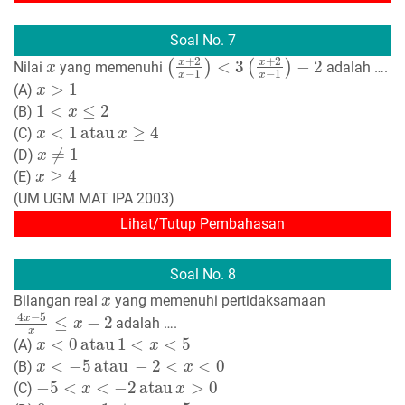
Soal No. 7
x
(
<
x
3
+
(
2
x
+
x
−
2
1
x
−
)
1
)
−
2
Nilai
yang memenuhi
adalah ….
x
>
1
(A)
1
<
x
≤
2
(B)
x
<
1
atau
x
≥
4
(C)
x
≠
1
(D)
x
≥
4
(E)
(UM UGM MAT IPA 2003)
Lihat/Tutup Pembahasan
Soal No. 8
x
Bilangan real
yang memenuhi pertidaksamaan
4
x
−
5
x
≤
x
−
2
adalah ….
x
<
0
atau
1
<
x
<
5
(A)
x
<
−
5
atau
−
2
<
x
<
0
(B)
−
5
<
x
<
−
2
atau
x
>
0
(C)
0
<
x
<
1
atau
x
>
5