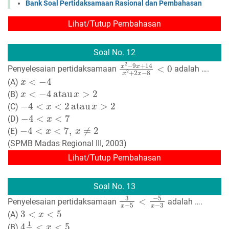
Bank Soal Pertidaksamaan Rasional dan Pembahasan
Lihat/Tutup Pembahasan
Soal No. 12
x
2
−
9
x
+
14
x
2
+
2
x
−
8
<
0
Penyelesaian pertidaksamaan
adalah ….
x
<
−
4
(A)
x
<
−
4
atau
x
>
2
(B)
−
4
<
x
<
2
atau
x
>
2
(C)
−
4
<
x
<
7
(D)
−
4
<
x
<
7
,
x
≠
2
(E)
(SPMB Madas Regional III, 2003)
Lihat/Tutup Pembahasan
Soal No. 13
3
x
−
5
<
−
5
x
−
3
Penyelesaian pertidaksamaan
adalah ….
3
<
x
<
5
(A)
4
1
4
<
x
<
5
(B)