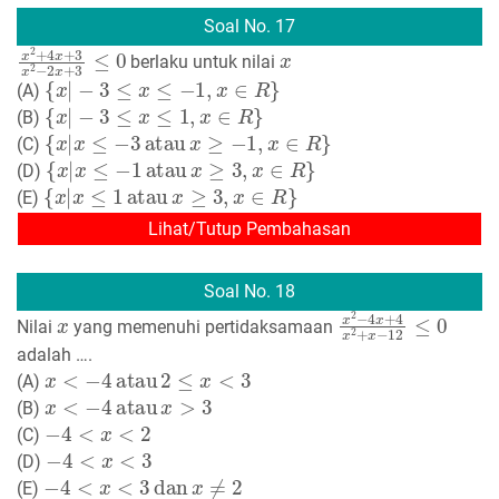
Soal No. 17
x
2
+
4
x
+
3
x
2
−
2
x
+
3
≤
0
x
berlaku untuk nilai
{
x
|
−
3
≤
x
≤
−
1
,
x
∈
R
}
(A)
{
x
|
−
3
≤
x
≤
1
,
x
∈
R
}
(B)
{
x
|
x
≤
−
3
atau
x
≥
−
1
,
x
∈
R
}
(C)
{
x
|
x
≤
−
1
atau
x
≥
3
,
x
∈
R
}
(D)
{
x
|
x
≤
1
atau
x
≥
3
,
x
∈
R
}
(E)
Lihat/Tutup Pembahasan
Soal No. 18
x
x
2
−
4
x
+
4
x
2
+
x
−
1
Nilai
yang memenuhi pertidaksamaan
adalah ….
x
<
−
4
atau
2
≤
x
<
3
(A)
x
<
−
4
atau
x
>
3
(B)
−
4
<
x
<
2
(C)
−
4
<
x
<
3
(D)
−
4
<
x
<
3
dan
x
≠
2
(E)