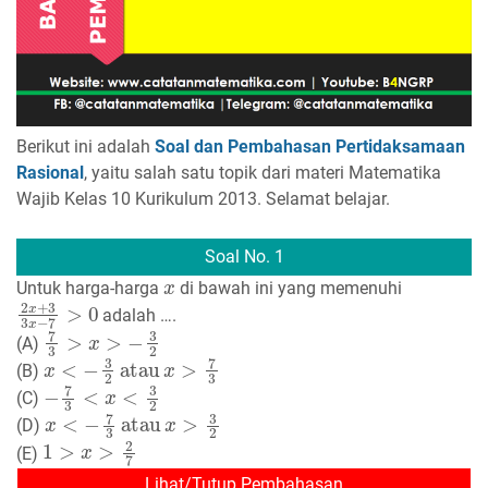
Berikut ini adalah
Soal dan Pembahasan Pertidaksamaan
Rasional
, yaitu salah satu topik dari materi Matematika
Wajib Kelas 10 Kurikulum 2013. Selamat belajar.
Soal No. 1
x
Untuk harga-harga
di bawah ini yang memenuhi
2
x
+
3
3
x
−
7
>
0
adalah ….
7
3
>
x
>
−
3
2
(A)
x
<
−
3
2
atau
x
>
7
3
(B)
−
7
3
<
x
<
3
2
(C)
x
<
−
7
3
atau
x
>
3
2
(D)
1
>
x
>
2
7
(E)
Lihat/Tutup Pembahasan