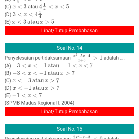
x
<
3
4
1
4
<
x
<
5
(C)
atau
3
<
x
<
4
1
4
(D)
x
<
3
atau
x
>
5
(E)
Lihat/Tutup Pembahasan
Soal No. 14
x
2
−
5
x
−
4
x
+
3
>
1
Penyelesaian pertidaksamaan
adalah ….
−
3
<
x
<
−
1
atau
−
1
<
x
<
7
(A)
−
3
<
x
<
−
1
atau
x
>
7
(B)
x
<
−
3
atau
x
>
7
(C)
x
<
−
1
atau
x
>
7
(D)
−
1
<
x
<
7
(E)
(SPMB Madas Regional I, 2004)
Lihat/Tutup Pembahasan
Soal No. 15
2
x
2
−
x
−
3
x
2
−
x
−
6
<
0
Penyelesaian pertidaksamaan
adalah ….