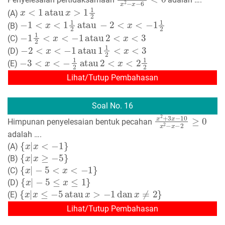
x
<
1
atau
x
>
1
1
2
(A)
−
1
<
x
<
1
1
2
atau
−
2
<
x
<
−
1
1
2
(B)
−
1
1
2
<
x
<
−
1
atau
2
<
x
<
3
(C)
−
2
<
x
<
−
1
atau
1
1
2
<
x
<
3
(D)
−
3
<
x
<
−
1
2
atau
2
<
x
<
2
1
2
(E)
Lihat/Tutup Pembahasan
Soal No. 16
x
2
+
3
x
−
10
x
2
−
x
−
Himpunan penyelesaian bentuk pecahan
adalah ….
{
x
|
x
<
−
1
}
(A)
{
x
|
x
≥
−
5
}
(B)
{
x
|
−
5
<
x
<
−
1
}
(C)
{
x
|
−
5
≤
x
≤
1
}
(D)
{
x
|
x
≤
−
5
atau
x
>
−
1
dan
x
≠
2
}
(E)
Lihat/Tutup Pembahasan