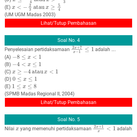
x
<
−
2
3
atau
x
≥
5
4
(E)
(UM UGM Madas 2003)
Lihat/Tutup Pembahasan
Soal No. 4
2
x
+
7
x
−
1
≤
1
Penyelesaian pertidaksamaan
adalah ….
−
8
≤
x
<
1
(A)
−
4
<
x
≤
1
(B)
x
≥
−
4
atau
x
<
1
(C)
0
≤
x
≤
1
(D)
1
≤
x
≤
8
(E)
(SPMB Madas Regional II, 2004)
Lihat/Tutup Pembahasan
Soal No. 5
x
2
x
+
1
x
<
1
Nilai
yang memenuhi pertidaksamaan
adalah
….