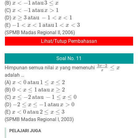
(B)
x
<
−
1
atau
x
>
1
(C)
x
≥
3
atau
−
1
<
x
<
1
(D)
−
1
<
x
<
1
atau
1
<
x
<
3
(E)
(SPMB Madas Regional II, 2006)
Lihat/Tutup Pembahasan
Soal No. 11
x
3
x
−
2
x
≤
x
Himpunan semua nilai
yang memenuhi
adalah …
x
<
0
atau
1
≤
x
≤
2
(A)
0
<
x
≤
1
atau
x
≥
2
(B)
x
≤
−
2
atau
−
1
≤
x
≤
0
(C)
−
2
≤
x
≤
−
1
atau
x
>
0
(D)
x
<
0
atau
2
≤
x
≤
3
(E)
(SPMB Madas Regional I, 2003)
PELAJARI JUGA