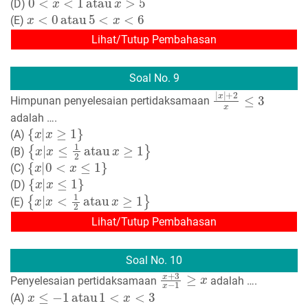
(D)
x
<
0
atau
5
<
x
<
6
(E)
Lihat/Tutup Pembahasan
Soal No. 9
|
x
|
+
2
x
≤
3
Himpunan penyelesaian pertidaksamaan
adalah ….
{
x
|
x
≥
1
}
(A)
{
x
|
x
≤
1
2
atau
x
≥
1
}
(B)
{
x
|
0
<
x
≤
1
}
(C)
{
x
|
x
≤
1
}
(D)
{
x
|
x
<
1
2
atau
x
≥
1
}
(E)
Lihat/Tutup Pembahasan
Soal No. 10
x
+
3
x
−
1
≥
x
Penyelesaian pertidaksamaan
adalah ….
x
≤
−
1
atau
1
<
x
<
3
(A)
x
<
−
1
atau
3
≤
x