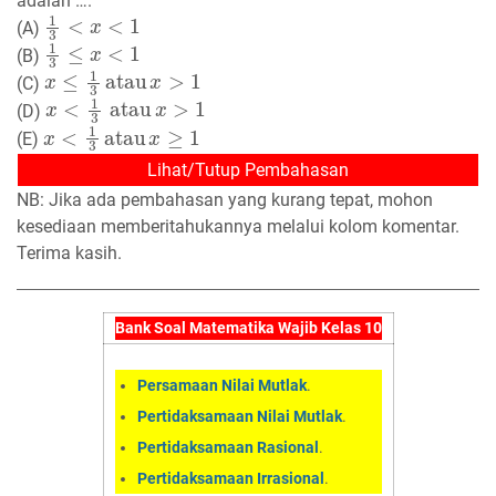
adalah ….
1
3
<
x
<
1
(A)
1
3
≤
x
<
1
(B)
x
≤
1
3
atau
x
>
1
(C)
x
<
1
3
atau
x
>
1
(D)
x
<
1
3
atau
x
≥
1
(E)
Lihat/Tutup Pembahasan
NB: Jika ada pembahasan yang kurang tepat, mohon
kesediaan memberitahukannya melalui kolom komentar.
Terima kasih.
Bank Soal Matematika Wajib Kelas 10
Persamaan Nilai Mutlak
.
Pertidaksamaan Nilai Mutlak
.
Pertidaksamaan Rasional
.
Pertidaksamaan Irrasional
.