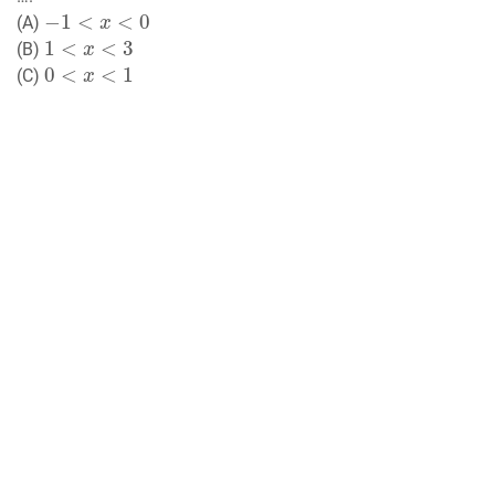
−
1
<
x
<
0
(A)
1
<
x
<
3
(B)
0
<
x
<
1
(C)