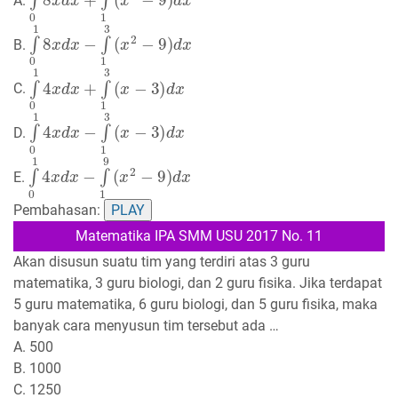
A.
∫
0
1
8
x
d
x
−
∫
1
3
(
x
2
−
9
)
d
x
B.
∫
0
1
4
x
d
x
+
∫
1
3
(
x
−
3
)
d
x
C.
∫
0
1
4
x
d
x
−
∫
1
3
(
x
−
3
)
d
x
D.
∫
0
1
4
x
d
x
−
∫
1
9
(
x
2
−
9
)
d
x
E.
Pembahasan:
PLAY
Matematika IPA SMM USU 2017 No. 11
Akan disusun suatu tim yang terdiri atas 3 guru
matematika, 3 guru biologi, dan 2 guru fisika. Jika terdapat
5 guru matematika, 6 guru biologi, dan 5 guru fisika, maka
banyak cara menyusun tim tersebut ada …
A. 500
B. 1000
C. 1250