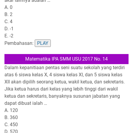
akar lainnya adalah …
A. 0
B. 2
C. 4
D. -1
E. -2
Pembahasan:
PLAY
Matematika IPA SMM USU 2017 No. 14
Dalam kepanitiaan pentas seni suatu sekolah yang terdiri
atas 6 siswa kelas X, 4 siswa kelas XI, dan 5 siswa kelas
XII akan dipilih seorang ketua, wakil ketua, dan sekretaris.
Jika ketua harus dari kelas yang lebih tinggi dari wakil
ketua dan sekretaris, banyaknya susunan jabatan yang
dapat dibuat ialah …
A. 120
B. 360
C. 450
D. 570