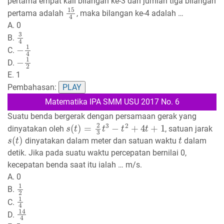
pertama empat kali bilangan ke-3 dan jumlah tiga bilangan
15
4
pertama adalah
, maka bilangan ke-4 adalah …
A. 0
3
4
B.
−
1
4
C.
−
1
2
D.
E. 1
Pembahasan:
PLAY
Matematika IPA SMM USU 2017 No. 6
Suatu benda bergerak dengan persamaan gerak yang
s
(
t
)
=
2
3
t
3
−
t
2
+
4
t
+
1
dinyatakan oleh
, satuan jarak
s
(
t
)
t
dinyatakan dalam meter dan satuan waktu
dalam
detik. Jika pada suatu waktu percepatan bernilai 0,
kecepatan benda saat itu ialah … m/s.
A. 0
1
2
B.
1
4
C.
14
4
D.