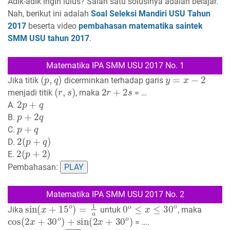
Adik-adik ingin lulus? Salah satu solusinya adalah belajar.
Nah, berikut ini adalah
Soal Seleksi Mandiri USU Tahun
2017
beserta video
pembahasan matematika saintek
SMM USU tahun 2017
.
Matematika IPA SMM USU 2017 No. 1
(
p
,
q
)
y
=
x
−
2
Jika titik
dicerminkan terhadap garis
(
r
,
s
)
2
r
+
2
s
menjadi titik
, maka
= …
2
p
+
q
A.
p
+
2
q
B.
p
+
q
C.
2
(
p
+
q
)
D.
2
(
p
+
2
)
E.
Pembahasan:
PLAY
Matematika IPA SMM USU 2017 No. 2
sin
(
x
+
15
o
)
=
1
a
0
o
≤
x
≤
30
o
Jika
untuk
, maka
cos
(
2
x
+
30
o
)
+
sin
(
2
x
+
30
o
)
= ….