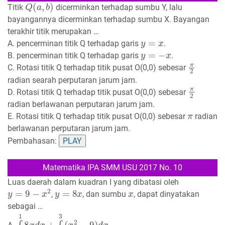
Q
(
a
,
b
)
Titik
dicerminkan terhadap sumbu Y, lalu
bayangannya dicerminkan terhadap sumbu X. Bayangan
terakhir titik merupakan …
y
=
x
A. pencerminan titik Q terhadap garis
.
y
=
−
x
B. pencerminan titik Q terhadap garis
.
π
2
C. Rotasi titik Q terhadap titik pusat O(0,0) sebesar
radian searah perputaran jarum jam.
π
2
D. Rotasi titik Q terhadap titik pusat O(0,0) sebesar
radian berlawanan perputaran jarum jam.
π
E. Rotasi titik Q terhadap titik pusat O(0,0) sebesar
radian
berlawanan perputaran jarum jam.
Pembahasan:
PLAY
Matematika IPA SMM USU 2017 No. 10
Luas daerah dalam kuadran I yang dibatasi oleh
y
=
9
−
x
2
y
=
8
x
x
,
, dan sumbu
, dapat dinyatakan
sebagai …
∫
0
1
8
x
d
x
+
∫
1
3
(
x
2
−
9
)
d
x