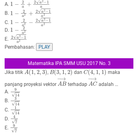
1
−
2
a
+
2
a
2
−
1
a
A.
1
−
2
a
2
+
2
a
2
−
1
a
2
B.
1
−
2
a
2
−
2
a
2
−
1
a
2
C.
1
−
2
a
2
D.
2
a
2
−
1
a
2
E.
Pembahasan:
PLAY
Matematika IPA SMM USU 2017 No. 3
A
(
1
,
2
,
3
)
B
(
3
,
1
,
2
)
C
(
4
,
1
,
1
)
Jika titik
,
dan
maka
A
B
→
A
C
→
panjang proyeksi vektor
terhadap
adalah …
9
14
A.
3
14
B.
1
14
C.
4
7
D.
9
7
E.