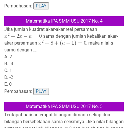
Pembahasan:
PLAY
Matematika IPA SMM USU 2017 No. 4
Jika jumlah kuadrat akar-akar real persamaan
x
2
+
2
x
−
a
=
0
sama dengan jumlah kebalikan akar-
x
2
+
8
+
(
a
−
1
)
=
0
a
akar persamaan
, maka nilai
sama dengan ….
A. 2
B. -3
C. 1
D. -2
E. 0
Pembahasan:
PLAY
Matematika IPA SMM USU 2017 No. 5
Terdapat barisan empat bilangan dimana setiap dua
bilangan bersebelahan sama selisihnya. Jika nilai bilangan