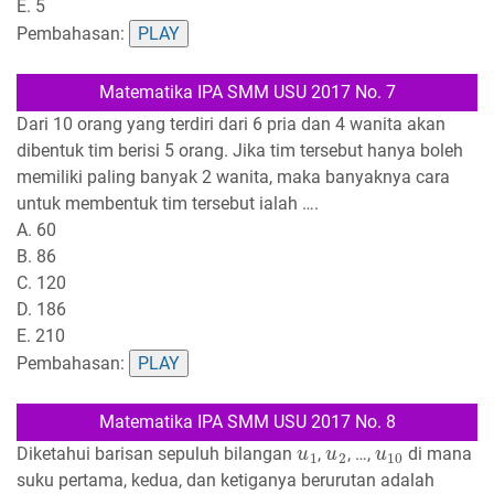
E. 5
Pembahasan:
PLAY
Matematika IPA SMM USU 2017 No. 7
Dari 10 orang yang terdiri dari 6 pria dan 4 wanita akan
dibentuk tim berisi 5 orang. Jika tim tersebut hanya boleh
memiliki paling banyak 2 wanita, maka banyaknya cara
untuk membentuk tim tersebut ialah ….
A. 60
B. 86
C. 120
D. 186
E. 210
Pembahasan:
PLAY
Matematika IPA SMM USU 2017 No. 8
u
1
u
2
u
10
Diketahui barisan sepuluh bilangan
,
, …,
di mana
suku pertama, kedua, dan ketiganya berurutan adalah
2
p
+
6
3
p
−
8
−
p
+
18
a
n
+
1
−
a
n
n