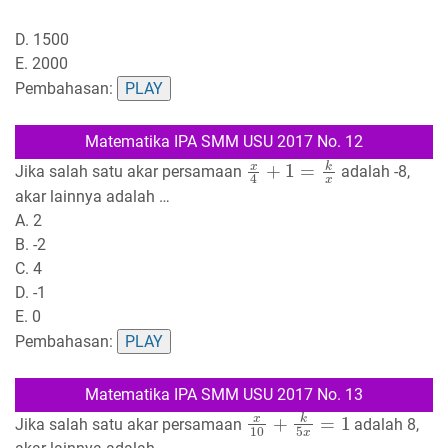
D. 1500
E. 2000
Pembahasan:
PLAY
Matematika IPA SMM USU 2017 No. 12
x
4
+
1
=
k
x
Jika salah satu akar persamaan
adalah -8,
akar lainnya adalah …
A. 2
B. -2
C. 4
D. -1
E. 0
Pembahasan:
PLAY
Matematika IPA SMM USU 2017 No. 13
x
10
+
k
5
x
=
1
Jika salah satu akar persamaan
adalah 8,