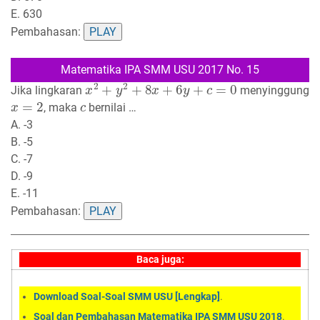
E. 630
Pembahasan:
PLAY
Matematika IPA SMM USU 2017 No. 15
x
2
+
y
2
+
8
x
+
6
y
+
c
=
0
Jika lingkaran
menyinggung
x
=
2
c
, maka
bernilai …
A. -3
B. -5
C. -7
D. -9
E. -11
Pembahasan:
PLAY
Baca juga:
Download Soal-Soal SMM USU [Lengkap]
.
Soal dan Pembahasan Matematika IPA SMM USU 2018
.