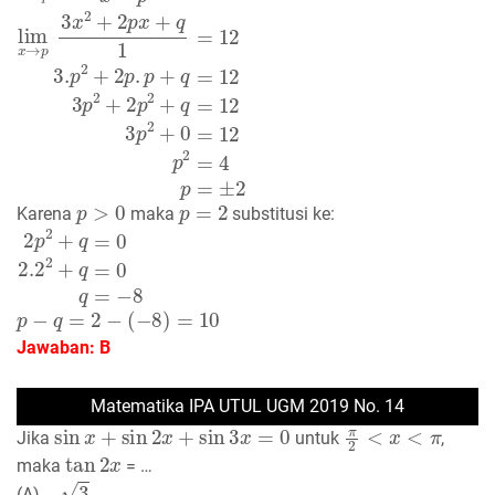
lim
x
→
p
x
3
+
p
x
2
+
q
x
x
−
p
=
12
lim
x
→
p
3
x
2
+
2
p
x
+
q
1
=
12
p
>
0
p
=
2
Karena
maka
substitusi ke:
2
p
2
+
q
=
0
2.2
2
+
q
=
0
q
=
−
8
p
−
q
=
2
−
(
−
8
)
=
10
Jawaban: B
Matematika IPA UTUL UGM 2019 No. 14
sin
x
+
sin
2
x
+
sin
3
x
=
0
π
2
<
x
<
π
Jika
untuk
,
tan
2
x
maka
= …
−
3
(A)