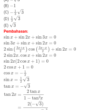
−
1
(B)
−
1
3
3
(C)
1
3
3
(D)
3
(E)
Pembahasan:
sin
x
+
sin
2
x
+
sin
3
x
=
0
sin
3
x
+
sin
x
+
sin
2
x
=
0
2
sin
(
3
x
+
x
2
)
cos
(
3
x
−
x
2
)
+
sin
2
x
=
0
2
sin
2
x
.
cos
x
+
sin
2
x
=
0
sin
2
x
(
2
cos
x
+
1
)
=
0
2
cos
x
+
1
=
0
cos
x
=
−
1
2
sin
x
=
1
2
3
tan
x
=
−
3