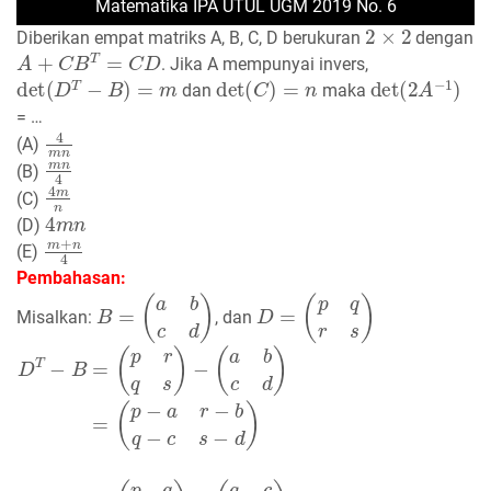
Matematika IPA UTUL UGM 2019 No. 6
2
×
2
Diberikan empat matriks A, B, C, D berukuran
dengan
A
+
C
B
T
=
C
D
. Jika A mempunyai invers,
det
(
D
T
−
B
)
=
m
det
(
C
)
=
n
det
(
2
A
−
1
)
dan
maka
= …
4
m
n
(A)
m
n
4
(B)
4
m
n
(C)
4
m
n
(D)
m
+
n
4
(E)
Pembahasan:
B
=
(
a
b
c
d
)
D
=
(
p
q
r
s
)
Misalkan:
, dan
D
(
p
T
−
−
a
B
r
−
=
(
b
p
q
r
−
q
c
s
s
)
−
−
(
d
a
)
b
c
d
)
=