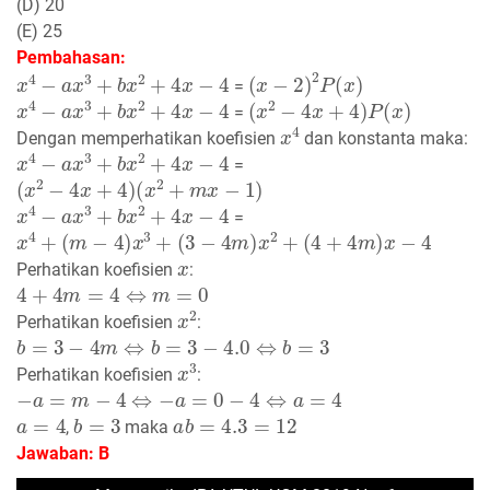
(D) 20
(E) 25
Pembahasan:
x
4
−
a
x
3
+
b
x
2
+
4
x
−
4
(
x
−
2
)
2
P
(
x
)
=
x
4
−
a
x
3
+
b
x
2
+
4
x
−
4
(
x
2
−
4
x
+
4
)
P
(
x
)
=
x
4
Dengan memperhatikan koefisien
dan konstanta maka:
x
4
−
a
x
3
+
b
x
2
+
4
x
−
4
=
(
x
2
−
4
x
+
4
)
(
x
2
+
m
x
−
1
)
x
4
−
a
x
3
+
b
x
2
+
4
x
−
4
=
x
4
+
(
m
−
4
)
x
3
+
(
3
−
4
m
)
x
2
+
(
4
+
4
m
)
x
−
4
x
Perhatikan koefisien
:
4
+
4
m
=
4
⇔
m
=
0
x
2
Perhatikan koefisien
:
b
=
3
−
4
m
⇔
b
=
3
−
4.0
⇔
b
=
3
x
3
Perhatikan koefisien
:
−
a
=
m
−
4
⇔
−
a
=
0
−
4
⇔
a
=
4
a
=
4
b
=
3
a
b
=
4.3
=
12
,
maka
Jawaban: B