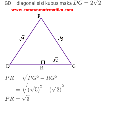
GD = diagonal sisi kubus maka
P
(
5
R
)
=
2
P
−
G
(
2
2
)
−
2
R
P
G
R
2
=
=
3