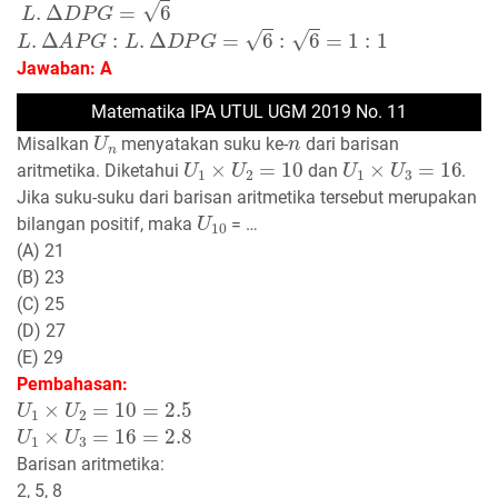
L
.
Δ
A
P
G
:
L
.
Δ
D
P
G
=
6
:
6
=
1
:
1
Jawaban: A
Matematika IPA UTUL UGM 2019 No. 11
U
n
n
Misalkan
menyatakan suku ke-
dari barisan
U
1
×
U
2
=
10
U
1
×
U
3
=
16
aritmetika. Diketahui
dan
.
Jika suku-suku dari barisan aritmetika tersebut merupakan
U
10
bilangan positif, maka
= …
(A) 21
(B) 23
(C) 25
(D) 27
(E) 29
Pembahasan:
U
1
×
U
2
=
10
=
2.5
U
1
×
U
3
=
16
=
2.8
Barisan aritmetika:
2, 5, 8