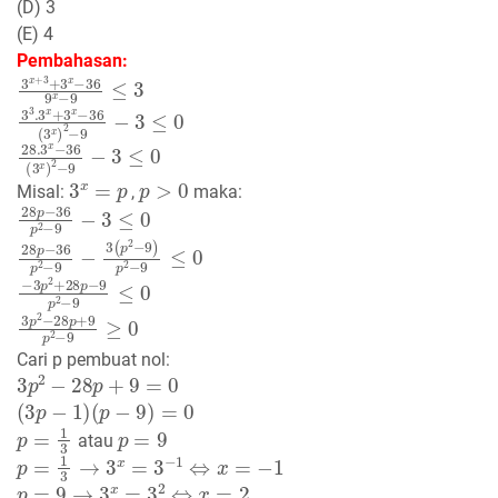
(D) 3
(E) 4
Pembahasan:
3
x
+
3
+
3
x
−
36
9
x
−
9
≤
3
3
3
.3
x
+
3
x
−
36
(
3
x
)
2
−
9
−
3
≤
0
28.3
x
−
36
(
3
x
)
2
−
9
−
3
≤
0
3
x
=
p
p
>
0
Misal:
,
maka:
28
p
−
36
p
2
−
9
−
3
≤
0
28
p
−
36
p
2
−
9
−
3
(
p
2
−
9
)
p
2
−
9
≤
0
−
3
p
2
+
28
p
−
9
p
2
−
9
≤
0
3
p
2
−
28
p
+
9
p
2
−
9
≥
0
Cari p pembuat nol:
3
p
2
−
28
p
+
9
=
0
(
3
p
−
1
)
(
p
−
9
)
=
0
p
=
1
3
p
=
9
atau
p
=
1
3
→
3
x
=
3
−
1
⇔
x
=
−
1
p
=
9
→
3
x
=
3
2
⇔
x
=
2