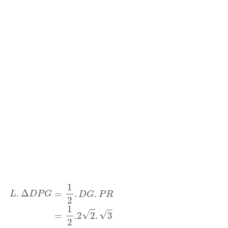
L
.
Δ
D
P
G
=
1
2
.
D
G
.
P
R
=
1
2
.2
2
.
3
L
.
Δ
D
P
G
=
6