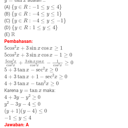
adalah …
{
y
∈
R
:
−
1
≤
y
≤
4
}
(A)
{
y
∈
R
:
−
4
≤
y
≤
1
}
(B)
{
y
∈
R
:
−
4
≤
y
≤
−
1
}
(C)
{
y
∈
R
:
1
≤
y
≤
4
}
(D)
R
(E)
Pembahasan:
5
cos
2
x
+
3
sin
x
cos
x
≥
1
5
cos
2
x
+
3
sin
x
cos
x
−
1
≥
0
5
cos
2
x
cos
2
x
+
3
sin
x
cos
x
cos
2
x
−
1
cos
2
x
≥
0
5
+
3
tan
x
−
sec
2
x
≥
0
4
+
3
tan
x
+
1
−
sec
2
x
≥
0
4
+
3
tan
x
−
tan
2
x
≥
0
y
=
tan
x
Karena
maka:
4
+
3
y
−
y
2
≥
0
y
2
−
3
y
−
4
≤
0
(
y
+
1
)
(
y
−
4
)
≤
0
−
1
≤
y
≤
4
Jawaban: A