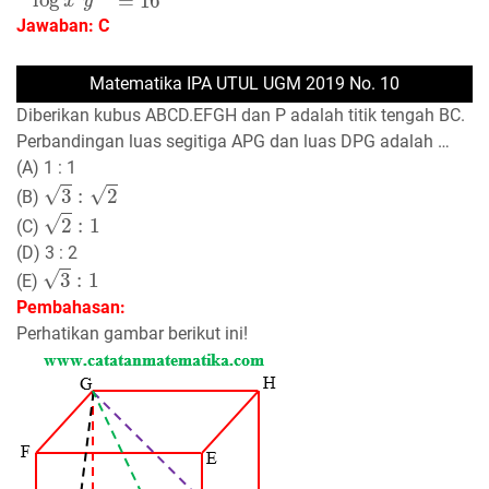
Jawaban: C
Matematika IPA UTUL UGM 2019 No. 10
Diberikan kubus ABCD.EFGH dan P adalah titik tengah BC.
Perbandingan luas segitiga APG dan luas DPG adalah …
(A) 1 : 1
3
:
2
(B)
2
:
1
(C)
(D) 3 : 2
3
:
1
(E)
Pembahasan:
Perhatikan gambar berikut ini!