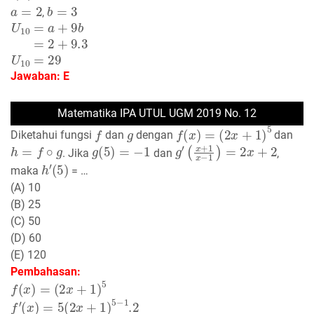
a
=
2
b
=
3
,
U
10
=
a
+
9
b
=
2
+
9.3
U
10
=
29
Jawaban: E
Matematika IPA UTUL UGM 2019 No. 12
f
g
f
(
x
)
=
(
2
x
+
1
)
5
Diketahui fungsi
dan
dengan
dan
h
=
f
∘
g
g
(
5
)
=
−
1
g
′
(
x
+
1
x
−
1
)
=
2
x
+
2
. Jika
dan
,
h
′
(
5
)
maka
= …
(A) 10
(B) 25
(C) 50
(D) 60
(E) 120
Pembahasan:
f
(
x
)
=
(
2
x
+
1
)
5
f
′
(
x
)
=
5
(
2
x
+
1
)
5
−
1
.2