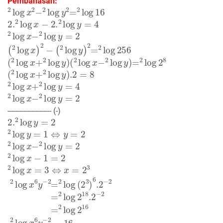
Pembahasan:
2
log
x
2
−
2
log
y
2
=
2
log
16
2.
2
log
x
−
2.
2
log
y
=
4
2
log
x
−
2
log
y
=
2
(
2
log
x
)
2
−
(
2
log
y
)
2
=
2
log
256
(
2
log
x
+
2
log
y
)
(
2
log
x
−
2
log
y
)
=
2
log
2
8
(
2
log
x
+
2
log
y
)
.2
=
8
2
log
x
+
2
log
y
=
4
2
log
x
−
2
log
y
=
2
---------------------- (-)
2.
2
log
y
=
2
2
log
y
=
1
⇔
y
=
2
2
log
x
−
2
log
y
=
2
2
log
x
−
1
=
2
2
log
x
=
3
⇔
x
=
2
3
2
log
x
6
y
−
2
=
2
log
(
2
3
)
6
.2
−
2
=
2
log
2
18
.2
−
2
=
2
log
2
16
2