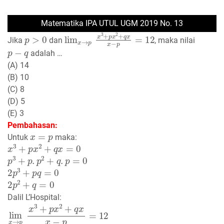
Matematika IPA UTUL UGM 2019 No. 13
p
>
0
lim
x
→
p
x
3
+
p
x
2
+
q
x
x
−
p
=
12
Jika
dan
, maka nilai
p
−
q
adalah …
(A) 14
(B) 10
(C) 8
(D) 5
(E) 3
Pembahasan:
x
=
p
Untuk
maka:
x
3
+
p
x
2
+
q
x
=
0
p
3
+
p
.
p
2
+
q
.
p
=
0
2
p
3
+
p
q
=
0
2
p
2
+
q
=
0
Dalil L’Hospital: