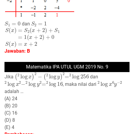
S
1
=
0
S
2
=
1
dan
S
(
x
)
=
S
2
(
x
+
2
)
+
S
1
=
1
(
x
+
2
)
+
0
S
(
x
)
=
x
+
2
Jawaban: B
Matematika IPA UTUL UGM 2019 No. 9
(
2
log
x
)
2
−
(
2
log
y
)
2
=
2
log
256
Jika
dan
2
log
x
2
−
2
log
y
2
=
2
log
16
2
log
x
6
y
−
2
, maka nilai dari
adalah …
(A) 24
(B) 20
(C) 16
(D) 8
(E) 4