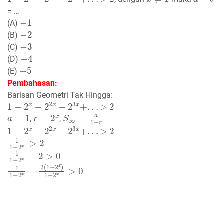
= …
−
1
(A)
−
2
(B)
−
3
(C)
−
4
(D)
−
5
(E)
Pembahasan:
Barisan Geometri Tak Hingga:
1
+
2
x
+
2
2
x
+
2
3
x
+
.
.
.
>
2
a
=
1
r
=
2
x
S
∞
=
a
1
−
r
,
,
1
+
2
x
+
2
2
x
+
2
3
x
+
.
.
.
>
2
1
1
−
2
x
>
2
1
1
−
2
x
−
2
>
0
1
1
−
2
x
−
2
(
1
−
2
x
)
1
−
2
x
>
0