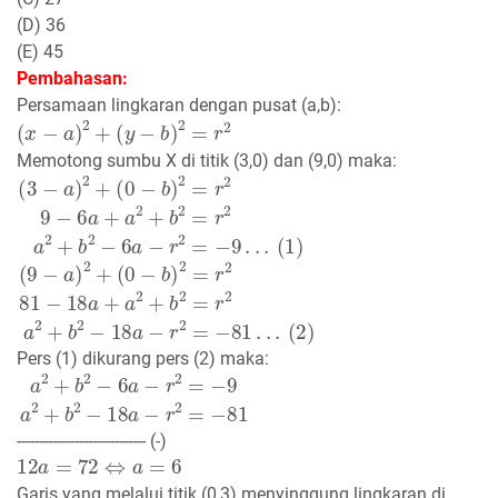
(D) 36
(E) 45
Pembahasan:
Persamaan lingkaran dengan pusat (a,b):
(
x
−
a
)
2
+
(
y
−
b
)
2
=
r
2
Memotong sumbu X di titik (3,0) dan (9,0) maka:
(
(
(
3
0
1
−
−
)
a
b
)
)
2
2
+
=
r
2
9
−
6
a
+
a
2
+
b
2
=
r
2
a
2
+
b
2
−
6
a
−
r
2
=
−
9
.
.
.
(
(
(
9
0
2
−
−
)
a
b
)
)
2
2
+
=
r
2
81
−
18
a
+
a
2
+
b
2
=
r
2
a
2
+
b
2
−
18
a
−
r
2
=
−
81
.
.
.
Pers (1) dikurang pers (2) maka:
a
2
+
b
2
−
6
a
−
r
2
=
−
9
a
2
+
b
2
−
18
a
−
r
2
=
−
81
----------------------------- (-)
12
a
=
72
⇔
a
=
6
Garis yang melalui titik (0,3) menyinggung lingkaran di