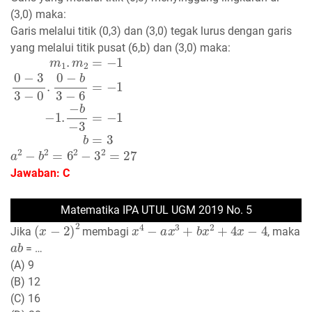
(3,0) maka:
Garis melalui titik (0,3) dan (3,0) tegak lurus dengan garis
yang melalui titik pusat (6,b) dan (3,0) maka:
m
1
.
m
2
=
−
1
0
−
3
3
−
0
.
0
−
b
3
−
6
=
−
1
−
1.
−
b
−
3
=
−
1
b
=
3
a
2
−
b
2
=
6
2
−
3
2
=
27
Jawaban: C
Matematika IPA UTUL UGM 2019 No. 5
(
x
−
2
)
2
x
4
−
a
x
3
+
b
x
2
+
4
x
−
4
Jika
membagi
, maka
a
b
= …
(A) 9
(B) 12
(C) 16