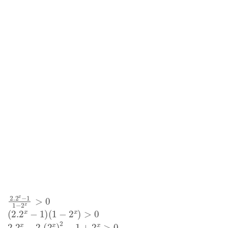
2.2
x
−
1
1
−
2
x
>
0
(
2.2
x
−
1
)
(
1
−
2
x
)
>
0
2.2
x
−
2.
(
2
x
)
2
−
1
+
2
x
>
0