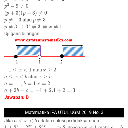
p
2
−
9
≠
0
(
p
+
3
)
(
p
−
3
)
≠
0
p
≠
−
3
p
≠
3
atau
p
≠
3
→
3
x
≠
3
⇔
x
≠
1
Uji garis bilangan:
−
1
≤
x
<
1
x
≥
2
atau
a
≤
x
<
b
x
≥
c
atau
a
=
−
1
b
=
1
c
=
2
,
,
a
+
2
b
+
c
=
−
1
+
2.1
+
2
=
3
Jawaban: D
Matematika IPA UTUL UGM 2019 No. 3
a
<
x
<
b
Jika
adalah solusi pertidaksamaan
1
+
2
x
+
2
2
x
+
2
3
x
+
.
.
.
>
2
x
≠
1
a
+
b
, dengan
maka