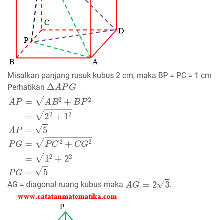
Misalkan panjang rusuk kubus 2 cm, maka BP = PC = 1 cm
Δ
A
P
G
Perhatikan
A
P
=
A
B
2
+
B
P
2
=
2
2
+
1
2
A
P
=
5
P
G
=
P
C
2
+
C
G
2
=
1
2
+
2
2
P
G
=
5
A
G
=
2
3
AG = diagonal ruang kubus maka
.