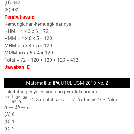
(D) 342
(E) 432
Pembahasan:
Kemungkinan-kemungkinannya:
HHM = 4 x 3 x 6 = 72
HMM = 4 x 6 x 5 = 120
MHM = 6 x 4 x 5 = 120
MMM = 6 x 5 x 4 = 120
Total = 72 + 120 + 120 + 120 = 432
Jawaban: E
Matematika IPA UTUL UGM 2019 No. 2
Diketahui penyelesaian dari pertidaksamaan
3
x
+
3
+
3
x
−
36
9
x
−
9
≤
3
a
≤
x
<
b
x
≥
c
adalah
atau
. Nilai
a
+
2
b
+
c
= …
(A) 0
(B) 1
(C) 2