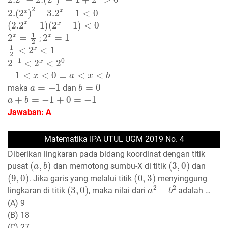
2.
(
2
x
)
2
−
3.2
x
+
1
<
0
(
2.2
x
−
1
)
(
2
x
−
1
)
<
0
2
x
=
1
2
2
x
=
1
;
1
2
<
2
x
<
1
2
−
1
<
2
x
<
2
0
−
1
<
x
<
0
≡
a
<
x
<
b
a
=
−
1
b
=
0
maka
dan
a
+
b
=
−
1
+
0
=
−
1
Jawaban: A
Matematika IPA UTUL UGM 2019 No. 4
Diberikan lingkaran pada bidang koordinat dengan titik
(
a
,
b
)
(
3
,
0
)
pusat
dan memotong sumbu-X di titik
dan
(
9
,
0
)
(
0
,
3
)
. Jika garis yang melalui titik
menyinggung
(
3
,
0
)
a
2
−
b
2
lingkaran di titik
, maka nilai dari
adalah …
(A) 9
(B) 18
(C) 27