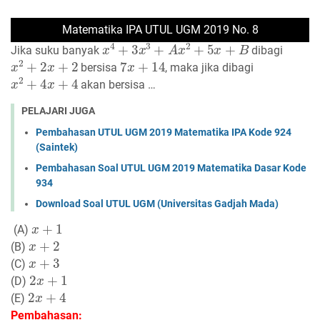
Matematika IPA UTUL UGM 2019 No. 8
x
4
+
3
x
3
+
A
x
2
+
5
x
+
B
Jika suku banyak
dibagi
x
2
+
2
x
+
2
7
x
+
14
bersisa
, maka jika dibagi
x
2
+
4
x
+
4
akan bersisa …
PELAJARI JUGA
Pembahasan UTUL UGM 2019 Matematika IPA Kode 924
(Saintek)
Pembahasan Soal UTUL UGM 2019 Matematika Dasar Kode
934
Download Soal UTUL UGM (Universitas Gadjah Mada)
x
+
1
(A)
x
+
2
(B)
x
+
3
(C)
2
x
+
1
(D)
2
x
+
4
(E)
Pembahasan: