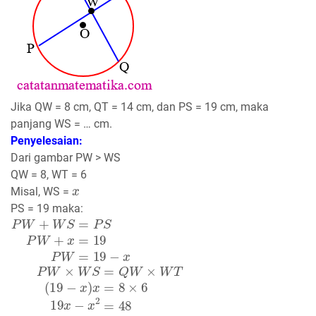
Jika QW = 8 cm, QT = 14 cm, dan PS = 19 cm, maka
panjang WS = … cm.
Penyelesaian:
Dari gambar PW > WS
QW = 8, WT = 6
x
Misal, WS =
PS = 19 maka:
P
W
+
W
S
=
P
S
P
W
+
x
=
19
P
W
=
19
−
x
P
(
x
W
−
3
×
)
W
=
0
S
=
Q
W
×
W
T
(
19
−
x
)
x
=
8
×
6
19
x
−
x
2
=
48
x
2
−
19
x
+
4