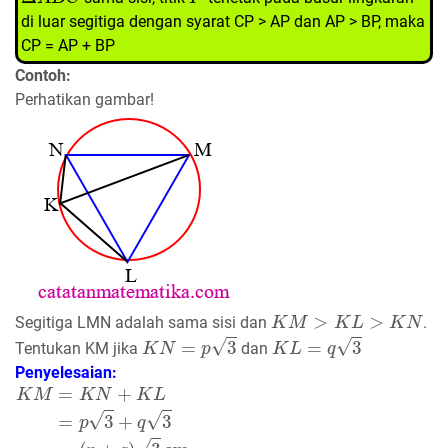
di luar segitiga dengan syarat CP > AP dan AP > BP, maka
CP = AP + BP
Contoh:
Perhatikan gambar!
K
M
>
K
L
>
K
N
Segitiga LMN adalah sama sisi dan
.
K
N
=
p
3
K
L
=
q
3
Tentukan KM jika
dan
Penyelesaian:
K
(
p
M
+
=
q
K
)
3
N
cm
+
K
L
=
p
3
+
q
3
=