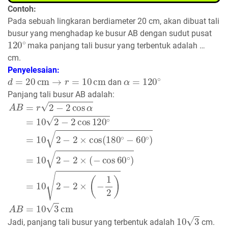
Contoh:
Pada sebuah lingkaran berdiameter 20 cm, akan dibuat tali
busur yang menghadap ke busur AB dengan sudut pusat
120
∘
maka panjang tali busur yang terbentuk adalah …
cm.
Penyelesaian:
d
=
20
cm
→
r
=
10
cm
α
=
120
∘
dan
Panjang tali busur AB adalah:
A
B
=
r
2
−
2
cos
α
=
10
2
−
2
cos
120
∘
=
10
2
−
2
×
cos
(
180
∘
−
10
3
Jadi, panjang tali busur yang terbentuk adalah
cm.