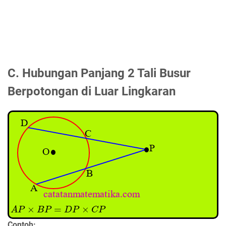
C. Hubungan Panjang 2 Tali Busur
Berpotongan di Luar Lingkaran
A
P
×
B
P
=
D
P
×
C
P
Contoh: