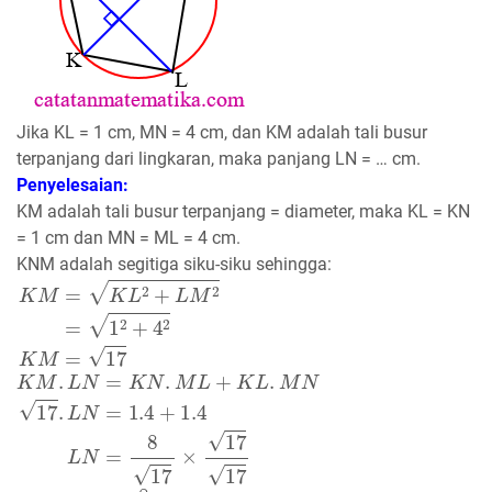
Jika KL = 1 cm, MN = 4 cm, dan KM adalah tali busur
terpanjang dari lingkaran, maka panjang LN = … cm.
Penyelesaian:
KM adalah tali busur terpanjang = diameter, maka KL = KN
= 1 cm dan MN = ML = 4 cm.
KNM adalah segitiga siku-siku sehingga:
K
M
=
K
L
2
+
L
M
2
=
1
2
+
4
2
K
M
=
17
K
M
.
L
N
=
K
N
.
M
L
+
K
L
.
M
N
17
.
L
N
=
1.4
+
1.4
L
N
=
8
17
×
17
1