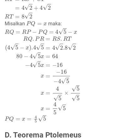
R
T
=
R
S
+
S
T
=
4
2
+
4
2
R
T
=
8
2
P
Q
=
x
Misalkan
maka:
R
Q
=
R
P
−
P
Q
=
4
5
−
x
R
Q
.
P
R
=
R
S
.
R
T
(
4
5
−
x
)
.4
5
=
4
2
.8
2
80
−
4
5
x
=
64
−
4
5
x
=
−
1
P
Q
=
x
=
4
5
5
D. Teorema Ptolemeus