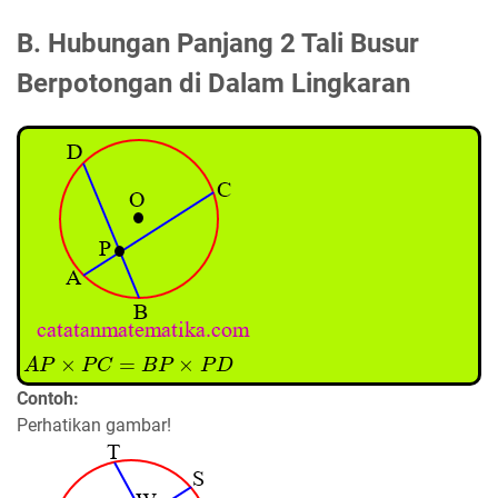
B. Hubungan Panjang 2 Tali Busur
Berpotongan di Dalam Lingkaran
A
P
×
P
C
=
B
P
×
P
D
Contoh:
Perhatikan gambar!