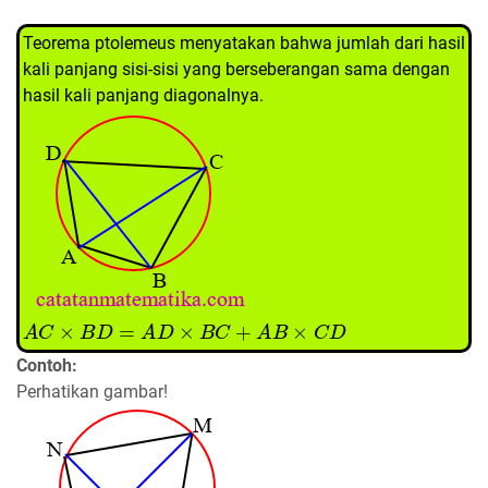
Teorema ptolemeus menyatakan bahwa jumlah dari hasil
kali panjang sisi-sisi yang berseberangan sama dengan
hasil kali panjang diagonalnya.
A
C
×
B
D
=
A
D
×
B
C
+
A
B
×
C
D
Contoh:
Perhatikan gambar!