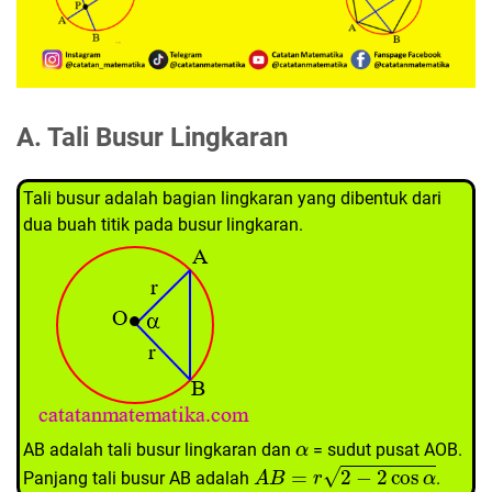
A. Tali Busur Lingkaran
Tali busur adalah bagian lingkaran yang dibentuk dari
dua buah titik pada busur lingkaran.
α
AB adalah tali busur lingkaran dan
= sudut pusat AOB.
A
B
=
r
2
−
2
cos
α
Panjang tali busur AB adalah
.