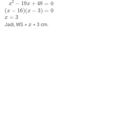
x
=
3
x
Jadi, WS =
= 3 cm.