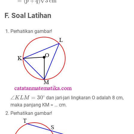
F. Soal Latihan
1.
Perhatikan gambar!
∠
K
L
M
=
30
∘
dan jari-jari lingkaran O adalah 8 cm,
maka panjang KM = … cm.
2.
Perhatikan gambar!