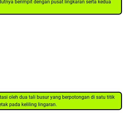
dutnya berimpit dengan pusat lingkaran serta kedua
asi oleh dua tali busur yang berpotongan di satu titik
etak pada keliling lingaran.