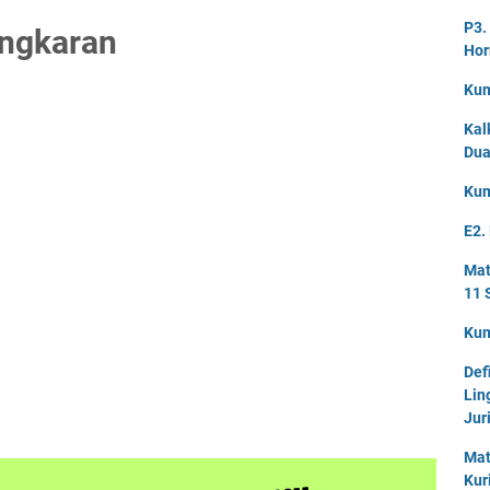
P3.
ingkaran
Hor
Kum
Kal
Dua
Kum
E2.
Mat
11 
Kum
Def
Lin
Jur
Mat
Kur