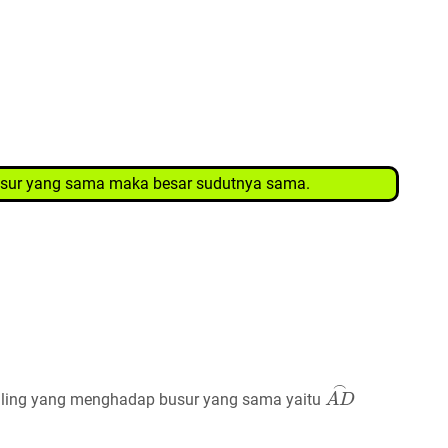
busur yang sama maka besar sudutnya sama.
A
D
⌢
iling yang menghadap busur yang sama yaitu