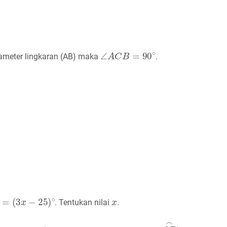
∠
A
C
B
=
90
∘
iameter lingkaran (AB) maka
.
=
(
3
x
−
25
)
∘
x
. Tentukan nilai
.
A
D
⌢