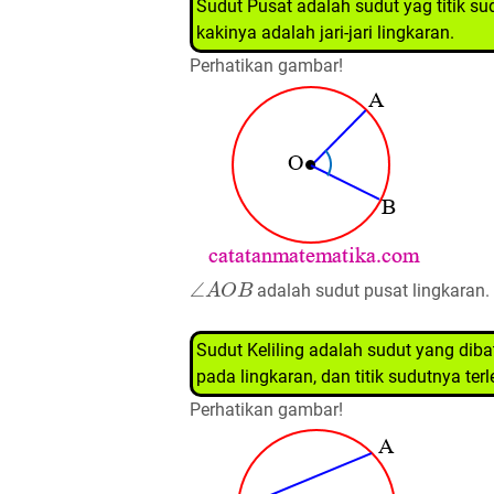
Sudut Pusat adalah sudut yag titik su
kakinya adalah jari-jari lingkaran.
Perhatikan gambar!
∠
A
O
B
adalah sudut pusat lingkaran.
Sudut Keliling adalah sudut yang dibat
pada lingkaran, dan titik sudutnya terl
Perhatikan gambar!