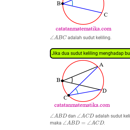
∠
A
B
C
adalah sudut keliling.
Jika dua sudut keliling menghadap 
∠
A
B
D
∠
A
C
D
dan
adalah sudut kel
∠
A
B
D
=
∠
A
C
D
maka
.