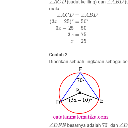
(sudut keliling) dan
(
maka:
∠
A
C
D
=
∠
A
B
D
(
3
x
−
25
)
∘
=
50
∘
3
x
−
Contoh 2.
Diberikan sebuah lingkaran sebagai ber
∠
D
F
E
70
∘
∠
D
besarnya adalah
dan