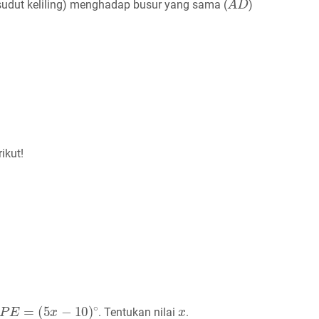
sudut keliling) menghadap busur yang sama (
)
25
=
50
3
x
=
75
x
=
25
ikut!
P
E
=
(
5
x
−
10
)
∘
x
. Tentukan nilai
.