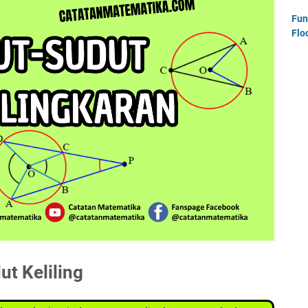
Fun
Flo
ut Keliling