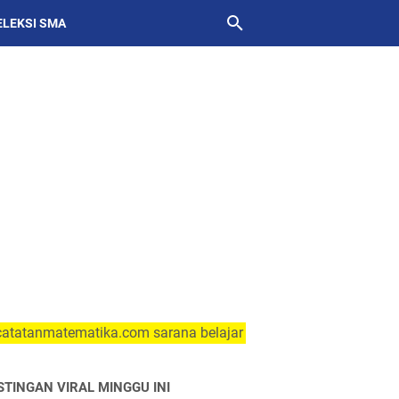
ELEKSI SMA
atematika.com sarana belajar matematika secara online dan m
STINGAN VIRAL MINGGU INI