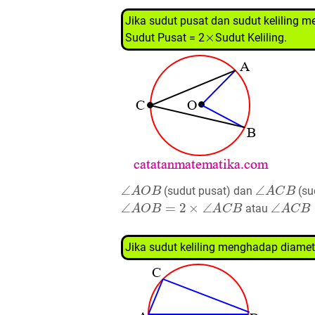
Jika sudut pusat dan sudut keliling
×
Sudut Pusat = 2
Sudut Keliling.
∠
A
O
B
∠
A
C
B
(sudut pusat) dan
(su
∠
A
O
B
=
2
×
∠
A
C
B
∠
A
C
B
=
atau
Jika sudut keliling menghadap diamet