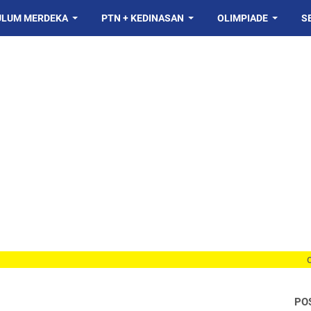
ULUM MERDEKA
PTN + KEDINASAN
OLIMPIADE
S
catatanm
PO