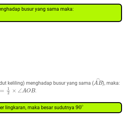
 menghadap busur yang sama maka:
A
B
⌢
dut keliling) menghadap busur yang sama (
), maka:
1
2
×
∠
A
O
B
.
90
∘
er lingkaran, maka besar sudutnya