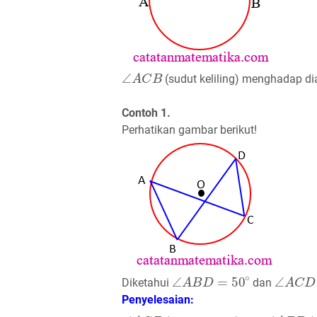
∠
A
C
B
(sudut keliling) menghadap d
Contoh 1.
Perhatikan gambar berikut!
∠
A
B
D
=
50
∘
∠
A
C
D
Diketahui
dan
Penyelesaian:
∠
A
C
D
∠
A
B
D