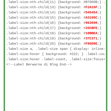
.label-size:nth-child(11) {background: #B7860B;} .la
.label-size:nth-child(13) {background: #
F2A15F
;}

.label-size:nth-child(14) {background: #
545454
;}

.label-size:nth-child(15) {background: #
A3195C
;}

.label-size:nth-child(16) {background: #
963690
;}

.label-size:nth-child(17) {background: #
25CBFE
;}

.label-size:nth-child(18) {background: #
10BBEA
;}

.label-size:nth-child(19) {background: #
37C371
;}

.label-size:nth-child(20) {background: #
F86D9E
;}

.label-size a, .label-size span { display: inline-blo
.label-size:hover { background: #222; } .label-count 
.label-size:hover .label-count, .label-size:focus+.la
<!--Label Berwarna di Blog End-->