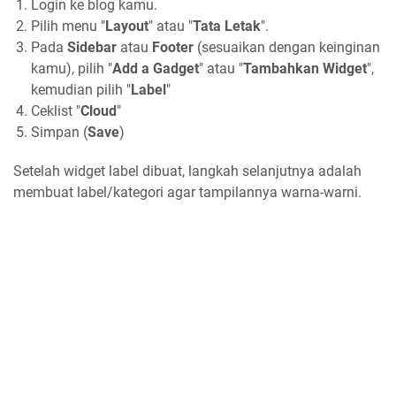
Login ke blog kamu.
Pilih menu "
Layout
" atau "
Tata Letak
".
Pada
Sidebar
atau
Footer
(sesuaikan dengan keinginan
kamu), pilih "
Add a Gadget
" atau "
Tambahkan Widget
",
kemudian pilih "
Label
"
Ceklist "
Cloud
"
Simpan (
Save
)
Setelah widget label dibuat, langkah selanjutnya adalah
membuat label/kategori agar tampilannya warna-warni.