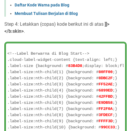
Daftar Kode Warna pada Blog
Membuat Tulisan Berjalan di Blog
Step 4: Letakkan (copas) kode berikut ini di atas
]]>
</b:skin>
.
<!--Label Berwarna di Blog Start-->

.cloud-label-widget-content {text-align: left;}

.label-size {background: #
83B4D8
;display: block;float
.label-size:nth-child(1) {background: #
80FF00
;}

.label-size:nth-child(2) {background: #
8DBC2F
;}

.label-size:nth-child(3) {background: #
FF52AE
;}

.label-size:nth-child(4) {background: #
6899ED
;}

.label-size:nth-child(5) {background: #
42FFBD
;}

.label-size:nth-child(6) {background: #
E9DB58
;}

.label-size:nth-child(7) {background: #
FF2F0A
;}

.label-size:nth-child(8) {background: #
3FDECF
;}

.label-size:nth-child(9) {background: #
FFFF3D
;}

.label-size:nth-child(10) {background: #
99CC33
;}
