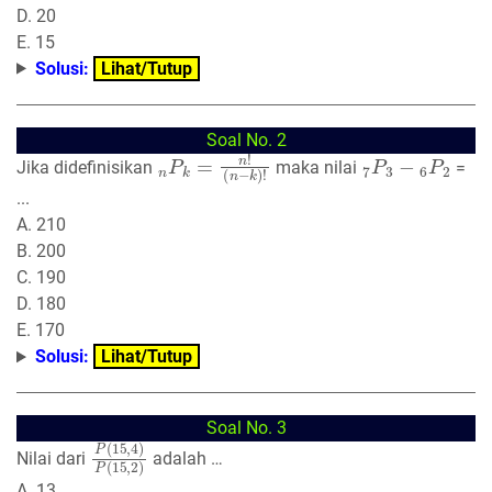
D. 20
E. 15
Solusi:
Lihat/Tutup
Soal No. 2
n
(
n
P
−
k
k
=
)
n
!
!
7
P
3
−
6
P
2
Jika didefinisikan
maka nilai
=
...
A. 210
B. 200
C. 190
D. 180
E. 170
Solusi:
Lihat/Tutup
Soal No. 3
P
(
15
,
4
)
P
(
15
,
2
)
Nilai dari
adalah …
A. 13