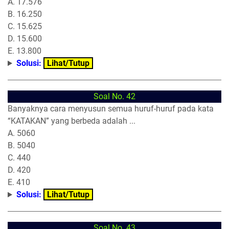
A. 17.576
B. 16.250
C. 15.625
D. 15.600
E. 13.800
Solusi:
Lihat/Tutup
Soal No. 42
Banyaknya cara menyusun semua huruf-huruf pada kata
“KATAKAN” yang berbeda adalah ...
A. 5060
B. 5040
C. 440
D. 420
E. 410
Solusi:
Lihat/Tutup
Soal No. 43