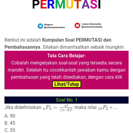
Berikut ini adalah
Kumpulan Soal PERMUTASI dan
Pembahasannya
. Silakan dimanfaatkan sebaik mungkin.
Tata Cara Belajar:
Cobalah mengerjakan soal-soal yang tersedia secara
mandiri. Setelah itu cocokkanlah jawaban kamu dengan
pembahasan yang telah disediakan, dengan cara klik
Lihat/Tutup
Soal No. 1
n
(
n
P
−
k
k
=
)
n
!
!
10
P
2
Jika didefinisikan
maka nilai
= ...
A. 90
B. 45
C. 35