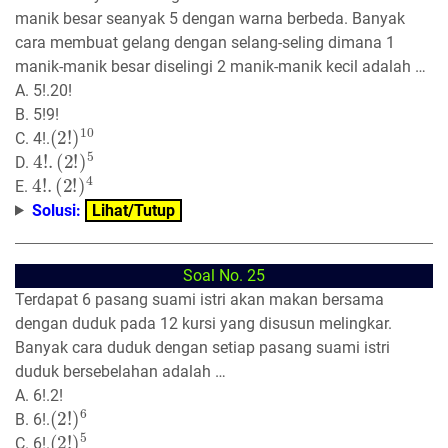
manik besar seanyak 5 dengan warna berbeda. Banyak
cara membuat gelang dengan selang-seling dimana 1
manik-manik besar diselingi 2 manik-manik kecil adalah …
A. 5!.20!
B. 5!9!
(
2
!
)
10
C. 4!.
4
(
2
!
.
!
)
5
D.
4
(
2
!
.
!
)
4
E.
Solusi:
Lihat/Tutup
Soal No. 25
Terdapat 6 pasang suami istri akan makan bersama
dengan duduk pada 12 kursi yang disusun melingkar.
Banyak cara duduk dengan setiap pasang suami istri
duduk bersebelahan adalah …
A. 6!.2!
(
2
!
)
6
B. 6!.
(
2
!
)
5
C. 6!.