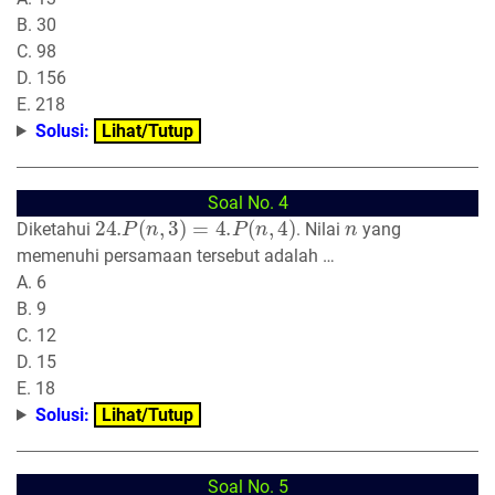
B. 30
C. 98
D. 156
E. 218
Solusi:
Lihat/Tutup
Soal No. 4
24.
P
(
n
,
3
)
=
4.
P
(
n
,
4
)
n
Diketahui
. Nilai
yang
memenuhi persamaan tersebut adalah …
A. 6
B. 9
C. 12
D. 15
E. 18
Solusi:
Lihat/Tutup
Soal No. 5