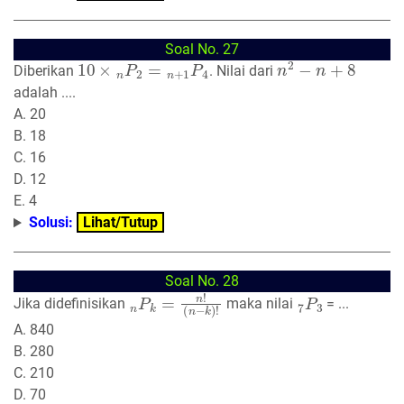
Soal No. 27
10
×
n
P
2
=
n
+
1
P
4
n
2
−
n
+
8
Diberikan
. Nilai dari
adalah ....
A. 20
B. 18
C. 16
D. 12
E. 4
Solusi:
Lihat/Tutup
Soal No. 28
n
(
n
P
−
k
k
=
)
n
!
!
7
P
3
Jika didefinisikan
maka nilai
= ...
A. 840
B. 280
C. 210
D. 70