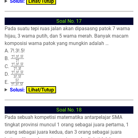
Solusi:
Lihat/Tutup
Soal No. 17
Pada suatu tepi ruas jalan akan dipasasng patok 7 warna
hijau, 3 warna putih, dan 5 warna merah. Banyak macam
komposisi warna patok yang mungkin adalah …
A. 7!.3!.5!
7
!
.3
!
.5
!
7
!
B.
7
!
.3
!
.5
!
7
!
.3
!
C.
7
!
.3
!
.5
!
3
!
.5
!
D.
5
!
7
!
.3
!
.5
!
E.
Solusi:
Lihat/Tutup
Soal No. 18
Pada sebuah kompetisi matematika antarpelajar SMA
tingkat provinsi muncul 1 orang sebagai juara pertama, 1
orang sebagai juara kedua, dan 3 orang sebagai juara