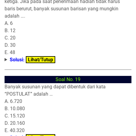
ketiga. Jika pada saat penerimaan hadiah tidak harus
baris berurut, banyak susunan barisan yang mungkin
adalah ….
A. 6
B. 12
C. 20
D. 30
E. 48
Solusi:
Lihat/Tutup
Soal No. 19
Banyak susunan yang dapat dibentuk dari kata
“POSTULAT” adalah …
A. 6.720
B. 10.080
C. 15.120
D. 20.160
E. 40.320