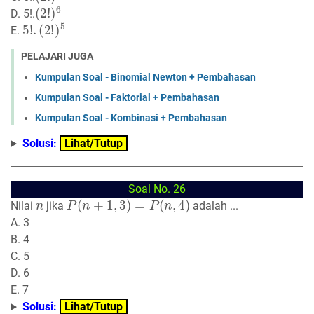
(
2
!
)
6
D. 5!.
5
(
2
!
.
!
)
5
E.
PELAJARI JUGA
Kumpulan Soal - Binomial Newton + Pembahasan
Kumpulan Soal - Faktorial + Pembahasan
Kumpulan Soal - Kombinasi + Pembahasan
Solusi:
Lihat/Tutup
Soal No. 26
n
P
(
n
+
1
,
3
)
=
P
(
n
,
4
)
Nilai
jika
adalah ...
A. 3
B. 4
C. 5
D. 6
E. 7
Solusi:
Lihat/Tutup