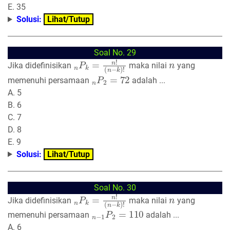
E. 35
Solusi:
Lihat/Tutup
Soal No. 29
n
(
n
P
−
k
k
=
)
n
!
!
n
Jika didefinisikan
maka nilai
yang
n
P
2
=
72
memenuhi persamaan
adalah ...
A. 5
B. 6
C. 7
D. 8
E. 9
Solusi:
Lihat/Tutup
Soal No. 30
n
(
n
P
−
k
k
=
)
n
!
!
n
Jika didefinisikan
maka nilai
yang
n
−
1
P
2
=
110
memenuhi persamaan
adalah ...
A. 6