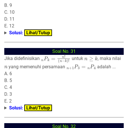
B. 9
C. 10
D. 11
E. 12
Solusi:
Lihat/Tutup
Soal No. 31
n
(
n
P
−
k
k
=
)
n
!
!
n
≥
k
Jika didefinisikan
untuk
, maka nilai
n
n
+
1
P
3
=
n
P
4
yang memenuhi persamaan
adalah ...
A. 6
B. 5
C. 4
D. 3
E. 2
Solusi:
Lihat/Tutup
Soal No. 32