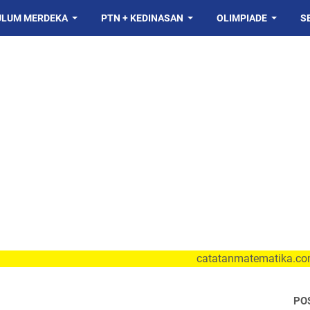
ULUM MERDEKA
PTN + KEDINASAN
OLIMPIADE
S
catatanmatematika.com sarana 
PO