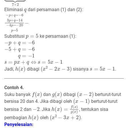
q
Eliminasi
dari persamaan (1) dan (2):
−
p
+
q
=
−
6
3
p
+
q
=
14
−
4
p
=
−
20
p
=
5
−
p
=
5
Substitusi
ke persamaan (1):
−
p
+
q
=
−
6
−
5
+
q
=
−
6
q
=
−
1
s
=
p
x
+
q
⇔
s
=
5
x
−
1
h
(
x
)
(
x
2
−
2
x
−
3
)
s
=
5
x
−
1
Jadi,
dibagi
sisanya
.
Contoh 4.
f
(
x
)
g
(
x
)
(
x
−
2
)
Suku banyak
dan
dibagi
berturut-turut
(
x
−
1
)
bersisa 20 dan 4. Jika dibagi oleh
berturut-turut
−
2
h
(
x
)
=
f
(
x
)
g
(
x
)
bersisa 2 dan
. Jika
, tentukan sisa
h
(
x
)
(
x
2
−
3
x
+
2
)
pembagian
oleh
.
Penyelesaian: