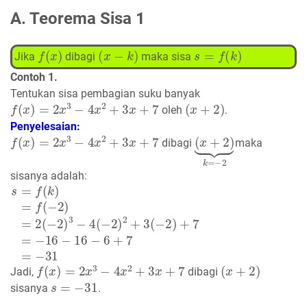
A. Teorema Sisa 1
f
(
x
)
(
x
−
k
)
s
=
f
(
k
)
Jika
dibagi
maka sisa
Contoh 1.
Tentukan sisa pembagian suku banyak
f
(
x
)
=
2
x
3
−
4
x
2
+
3
x
+
7
(
x
+
2
)
oleh
.
Penyelesaian:
f
(
x
)
=
2
x
3
−
4
x
2
+
3
x
+
7
(
x
+
2
)
⏟
k
=
−
2
dibagi
maka
sisanya adalah:
s
=
f
(
k
)
=
f
(
−
2
)
=
2
(
−
2
)
3
−
4
(
−
2
)
2
+
3
(
−
2
)
+
7
=
−
16
−
16
−
6
+
f
(
x
)
=
2
x
3
−
4
x
2
+
3
x
+
7
(
x
+
2
)
Jadi,
dibagi
s
=
−
31
sisanya
.