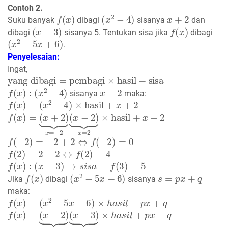
Contoh 2.
f
(
x
)
(
x
2
−
4
)
x
+
2
Suku banyak
dibagi
sisanya
dan
(
x
−
3
)
f
(
x
)
dibagi
sisanya 5. Tentukan sisa jika
dibagi
(
x
2
−
5
x
+
6
)
.
Penyelesaian:
Ingat,
yang dibagi
=
pembagi
×
hasil
+
sisa
f
(
x
)
:
(
x
2
−
4
)
x
+
2
sisanya
maka:
f
(
x
)
=
(
x
2
−
4
)
×
hasil
+
x
+
2
f
(
(
x
x
+
)
2
=
)
⏟
x
=
−
2
(
x
−
2
)
⏟
x
=
2
×
hasil
+
x
+
2
f
(
−
2
)
=
−
2
+
2
⇔
f
(
−
2
)
=
0
f
(
2
)
=
2
+
2
⇔
f
(
2
)
=
4
f
(
x
)
:
(
x
−
3
)
→
s
i
s
a
=
f
(
3
)
=
5
f
(
x
)
(
x
2
−
5
x
+
6
)
s
=
p
x
+
q
Jika
dibagi
sisanya
maka:
f
(
x
)
=
(
x
2
−
5
x
+
6
)
×
h
a
s
i
l
+
p
x
+
q
f
(
x
)
=
(
x
−
2
)
⏟
x
=
2
(
x
−
3
)
⏟
x
=
3
×
h
a
s
i
l
+
p
x
+
q