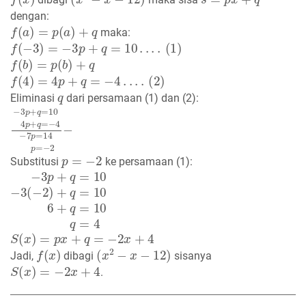
dengan:
f
(
a
)
=
p
(
a
)
+
q
maka:
f
(
−
3
)
=
−
3
p
+
q
=
10
.
.
.
.
(
1
)
f
(
b
)
=
p
(
b
)
+
q
f
(
4
)
=
4
p
+
q
=
−
4
.
.
.
.
(
2
)
q
Eliminasi
dari persamaan (1) dan (2):
−
3
p
+
q
=
10
4
p
+
q
=
−
4
−
7
p
=
14
p
=
−
2
−
p
=
−
2
Substitusi
ke persamaan (1):
−
3
p
+
q
=
10
−
3
(
−
2
)
+
q
=
10
6
+
q
=
10
q
=
4
S
(
x
)
=
p
x
+
q
=
−
2
x
+
4
f
(
x
)
(
x
2
−
x
−
12
)
Jadi,
dibagi
sisanya
S
(
x
)
=
−
2
x
+
4
.