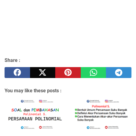
Share :
You may like these posts :