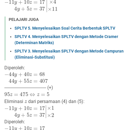
−
×
4
11
×
11
y
+
10
z
=
17
4
y
+
5
z
=
37
|
PELAJARI JUGA
SPLTV 5. Menyelesaikan Soal Cerita Berbentuk SPLTV
SPLTV 4. Menyelesaikan SPLTV dengan Metode Cramer
(Determinan Matriks)
SPLTV 3. Menyelesaikan SPLTV dengan Metode Campuran
(Eliminasi-Substitusi)
Diperoleh:
−
44
y
+
40
z
=
68
44
y
+
55
z
=
407
------------------------------------ (+)
95
z
=
475
⇔
z
=
5
z
Eliminasi
dari persamaan (4) dan (5):
−
×
1
11
×
2
y
+
10
z
=
17
4
y
+
5
z
=
37
|
Diperoleh:
−
11
y
+
10
z
=
17
8
y
+
10
z
=
74