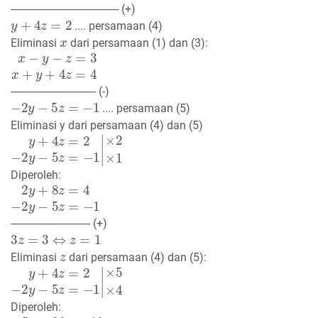
-------------------------------------- (+)
y
+
4
z
=
2
.... persamaan (4)
x
Eliminasi
dari persamaan (1) dan (3):
x
−
y
−
z
=
3
x
+
y
+
4
z
=
4
------------------------------ (-)
−
2
y
−
5
z
=
−
1
.... persamaan (5)
Eliminasi y dari persamaan (4) dan (5)
y
×
+
2
4
×
z
1
=
2
−
2
y
−
5
z
=
−
1
|
Diperoleh:
2
y
+
8
z
=
4
−
2
y
−
5
z
=
−
1
---------------------------- (+)
3
z
=
3
⇔
z
=
1
z
Eliminasi
dari persamaan (4) dan (5):
y
×
+
5
4
×
z
4
=
2
−
2
y
−
5
z
=
−
1
|
Diperoleh: