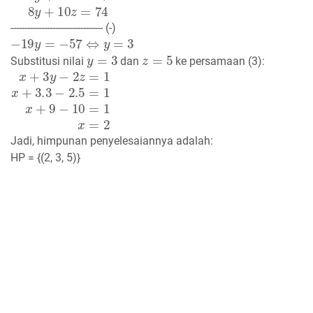
--------------------------------- (-)
−
19
y
=
−
57
⇔
y
=
3
y
=
3
z
=
5
Substitusi nilai
dan
ke persamaan (3):
x
+
3
y
−
2
z
=
1
x
+
3.3
−
2.5
=
1
x
+
9
−
10
=
1
x
=
2
Jadi, himpunan penyelesaiannya adalah:
HP = {(2, 3, 5)}