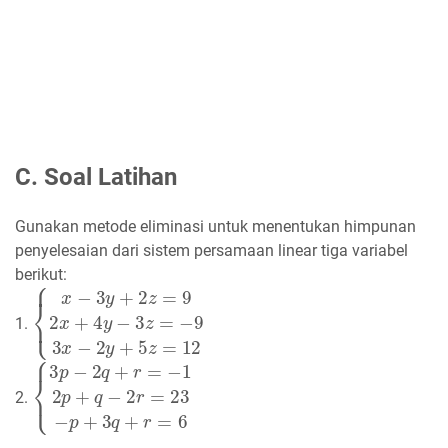
C. Soal Latihan
Gunakan metode eliminasi untuk menentukan himpunan
penyelesaian dari sistem persamaan linear tiga variabel
berikut:
{
x
−
3
y
+
2
z
=
9
2
x
+
4
y
−
3
z
=
−
9
3
x
−
2
y
+
5
z
=
12
1.
{
3
p
−
2
q
+
r
=
−
1
2
p
+
q
−
2
r
=
23
−
p
+
3
q
+
r
=
6
2.