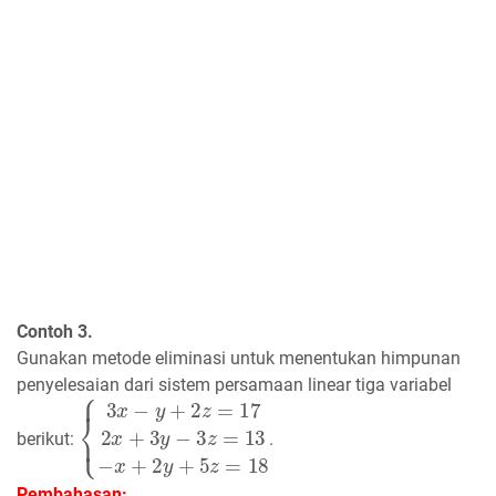
Contoh 3.
Gunakan metode eliminasi untuk menentukan himpunan
penyelesaian dari sistem persamaan linear tiga variabel
{
3
x
−
y
+
2
z
=
17
2
x
+
3
y
−
3
z
=
13
−
x
+
2
y
+
5
z
=
18
berikut:
.
Pembahasan: