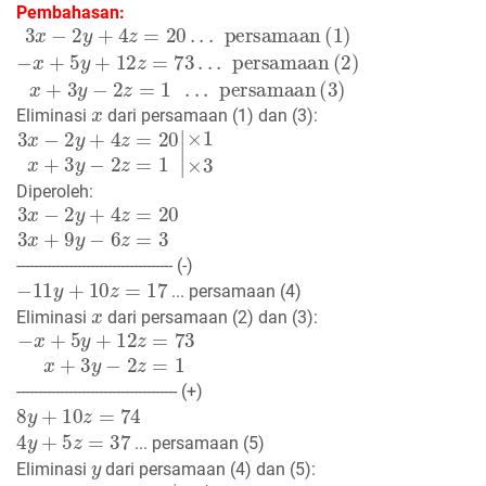
Pembahasan:
3
x
−
2
y
+
4
z
=
20
.
.
.
persamaan
(
1
)
−
x
+
5
y
+
12
z
=
73
.
.
.
pers
x
Eliminasi
dari persamaan (1) dan (3):
3
×
1
x
−
×
2
3
y
+
4
z
=
20
x
+
3
y
−
2
z
=
1
|
Diperoleh:
3
x
−
2
y
+
4
z
=
20
3
x
+
9
y
−
6
z
=
3
------------------------------------ (-)
−
11
y
+
10
z
=
17
... persamaan (4)
x
Eliminasi
dari persamaan (2) dan (3):
−
x
+
5
y
+
12
z
=
73
x
+
3
y
−
2
z
=
1
------------------------------------- (+)
8
y
+
10
z
=
74
4
y
+
5
z
=
37
... persamaan (5)
y
Eliminasi
dari persamaan (4) dan (5):