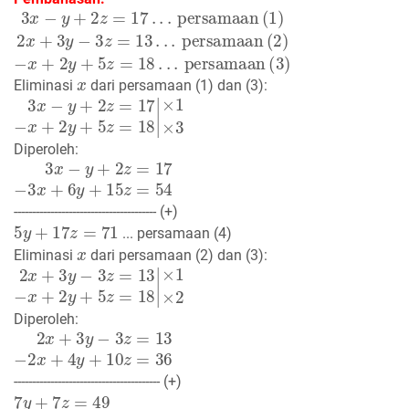
3
x
−
y
+
2
z
=
17
.
.
.
persamaan
(
1
)
2
x
+
3
y
−
3
z
=
13
.
.
.
persam
x
Eliminasi
dari persamaan (1) dan (3):
3
×
1
x
−
×
y
3
+
2
z
=
17
−
x
+
2
y
+
5
z
=
18
|
Diperoleh:
3
x
−
y
+
2
z
=
17
−
3
x
+
6
y
+
15
z
=
54
--------------------------------------- (+)
5
y
+
17
z
=
71
... persamaan (4)
x
Eliminasi
dari persamaan (2) dan (3):
2
×
1
x
+
×
3
2
y
−
3
z
=
13
−
x
+
2
y
+
5
z
=
18
|
Diperoleh:
2
x
+
3
y
−
3
z
=
13
−
2
x
+
4
y
+
10
z
=
36
---------------------------------------- (+)
7
y
+
7
z
=
49