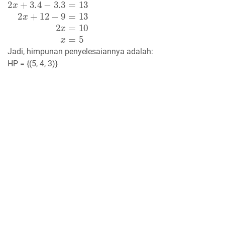
2
x
+
3
y
−
3
z
=
13
2
x
+
3.4
−
3.3
=
13
2
x
+
12
−
9
=
13
2
x
=
10
x
=
5
Jadi, himpunan penyelesaiannya adalah:
HP = {(5, 4, 3)}