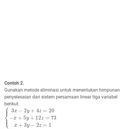
Contoh 2.
Gunakan metode eliminasi untuk menentukan himpunan
penyelesaian dari sistem persamaan linear tiga variabel
berikut:
{
3
x
−
2
y
+
4
z
=
20
−
x
+
5
y
+
12
z
=
73
x
+
3
y
−
2
z
=
1