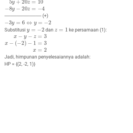
5
y
+
20
z
=
10
−
8
y
−
20
z
=
−
4
------------------------------- (+)
−
3
y
=
6
⇔
y
=
−
2
y
=
−
2
z
=
1
Substitusi
dan
ke persamaan (1):
x
(
−
−
2
y
−
)
−
z
1
=
=
3
3
x
−
x
=
2
Jadi, himpunan penyelesaiannya adalah:
HP = {(2, -2, 1)}