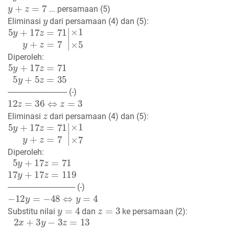
y
+
z
=
7
... persamaan (5)
y
Eliminasi
dari persamaan (4) dan (5):
5
×
1
y
+
×
17
5
z
=
71
y
+
z
=
7
|
Diperoleh:
5
y
+
17
z
=
71
5
y
+
5
z
=
35
----------------------------- (-)
12
z
=
36
⇔
z
=
3
z
Eliminasi
dari persamaan (4) dan (5):
5
×
1
y
+
×
17
7
z
=
71
y
+
z
=
7
|
Diperoleh:
5
y
+
17
z
=
71
17
y
+
17
z
=
119
--------------------------------- (-)
−
12
y
=
−
48
⇔
y
=
4
y
=
4
z
=
3
Substitu nilai
dan
ke persamaan (2):