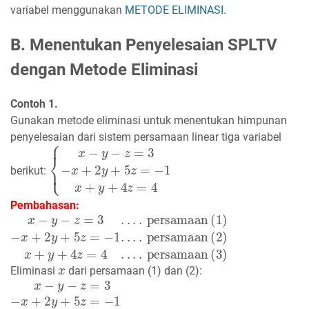
variabel menggunakan
METODE ELIMINASI
.
B. Menentukan Penyelesaian SPLTV
dengan Metode Eliminasi
Contoh 1.
Gunakan metode eliminasi untuk menentukan himpunan
penyelesaian dari sistem persamaan linear tiga variabel
{
x
−
y
−
z
=
3
−
x
+
2
y
+
5
z
=
−
1
x
+
y
+
4
z
=
4
berikut:
Pembahasan:
x
−
y
−
z
=
3
−
x
+
2
y
+
5
z
=
−
1
x
+
y
+
4
z
=
4
.
.
.
.
persamaan
(1)
.
.
.
.
x
Eliminasi
dari persamaan (1) dan (2):
x
−
y
−
z
=
3
−
x
+
2
y
+
5
z
=
−
1