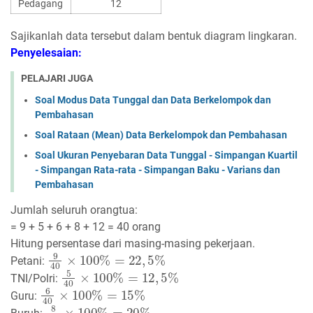
Pedagang
12
Sajikanlah data tersebut dalam bentuk diagram lingkaran.
Penyelesaian:
PELAJARI JUGA
Soal Modus Data Tunggal dan Data Berkelompok dan
Pembahasan
Soal Rataan (Mean) Data Berkelompok dan Pembahasan
Soal Ukuran Penyebaran Data Tunggal - Simpangan Kuartil
- Simpangan Rata-rata - Simpangan Baku - Varians dan
Pembahasan
Jumlah seluruh orangtua:
= 9 + 5 + 6 + 8 + 12 = 40 orang
Hitung persentase dari masing-masing pekerjaan.
9
40
×
100
%
=
22
,
5
%
Petani:
5
40
×
100
%
=
12
,
5
%
TNI/Polri:
6
40
×
100
%
=
15
%
Guru:
8
40
×
100
%
=
20
%