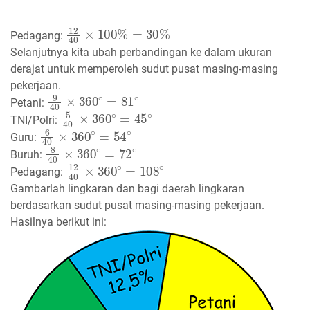
12
40
×
100
%
=
30
%
Pedagang:
Selanjutnya kita ubah perbandingan ke dalam ukuran
derajat untuk memperoleh sudut pusat masing-masing
pekerjaan.
9
40
×
360
∘
=
81
∘
Petani:
5
40
×
360
∘
=
45
∘
TNI/Polri:
6
40
×
360
∘
=
54
∘
Guru:
8
40
×
360
∘
=
72
∘
Buruh:
12
40
×
360
∘
=
108
∘
Pedagang:
Gambarlah lingkaran dan bagi daerah lingkaran
berdasarkan sudut pusat masing-masing pekerjaan.
Hasilnya berikut ini: