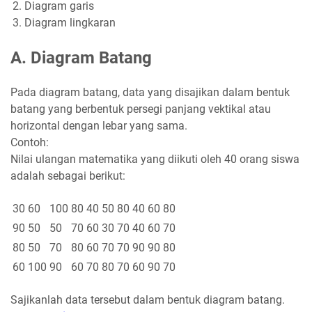
Diagram garis
Diagram lingkaran
A. Diagram Batang
Pada diagram batang, data yang disajikan dalam bentuk
batang yang berbentuk persegi panjang vektikal atau
horizontal dengan lebar yang sama.
Contoh:
Nilai ulangan matematika yang diikuti oleh 40 orang siswa
adalah sebagai berikut:
30
60
100
80
40
50
80
40
60
80
90
50
50
70
60
30
70
40
60
70
80
50
70
80
60
70
70
90
90
80
60
100
90
60
70
80
70
60
90
70
Sajikanlah data tersebut dalam bentuk diagram batang.