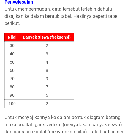
Penyelesaian:
Untuk mempermudah, data tersebut terlebih dahulu
disajikan ke dalam bentuk tabel. Hasilnya seperti tabel
berikut.
Nilai
Banyak Siswa (frekuensi)
30
2
40
3
50
4
60
8
70
9
80
7
90
5
100
2
Untuk menyajikannya ke dalam bentuk diagram batang,
maka buatlah garis vertikal (menyatakan banyak siswa)
dan garis horizontal (menyatakan nilai). Lalu buat persegi