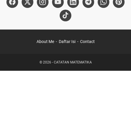
About Me
Daftar Isi
Contact
©
2026
-
CATATAN MATEMATIKA