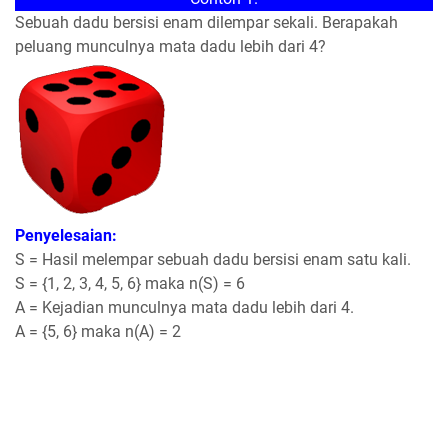
Sebuah dadu bersisi enam dilempar sekali. Berapakah
peluang munculnya mata dadu lebih dari 4?
Penyelesaian:
S = Hasil melempar sebuah dadu bersisi enam satu kali.
S = {1, 2, 3, 4, 5, 6} maka n(S) = 6
A = Kejadian munculnya mata dadu lebih dari 4.
A = {5, 6} maka n(A) = 2