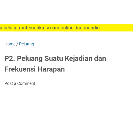
matematika secara online dan mandiri
Home
/
Peluang
P2. Peluang Suatu Kejadian dan
Frekuensi Harapan
Post a Comment