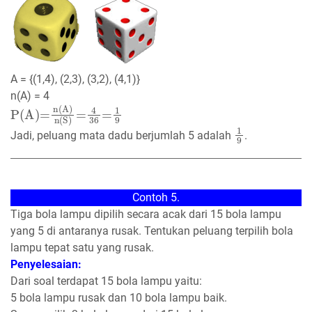
A = {(1,4), (2,3), (3,2), (4,1)}
n(A) = 4
P(A)=
n(A)
n(S)
=
4
36
=
1
9
1
9
Jadi, peluang mata dadu berjumlah 5 adalah
.
Contoh 5.
Tiga bola lampu dipilih secara acak dari 15 bola lampu
yang 5 di antaranya rusak. Tentukan peluang terpilih bola
lampu tepat satu yang rusak.
Penyelesaian:
Dari soal terdapat 15 bola lampu yaitu:
5 bola lampu rusak dan 10 bola lampu baik.