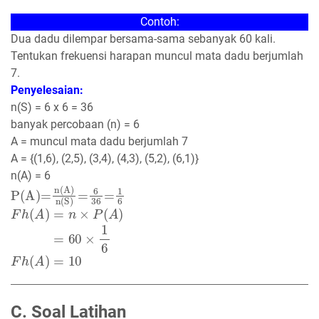
Contoh:
Dua dadu dilempar bersama-sama sebanyak 60 kali.
Tentukan frekuensi harapan muncul mata dadu berjumlah
7.
Penyelesaian:
n(S) = 6 x 6 = 36
banyak percobaan (n) = 6
A = muncul mata dadu berjumlah 7
A = {(1,6), (2,5), (3,4), (4,3), (5,2), (6,1)}
n(A) = 6
P(A)=
n(A)
n(S)
=
6
36
=
1
6
F
h
(
A
)
=
n
×
P
(
A
)
=
60
×
1
6
F
h
(
A
)
=
10
C. Soal Latihan