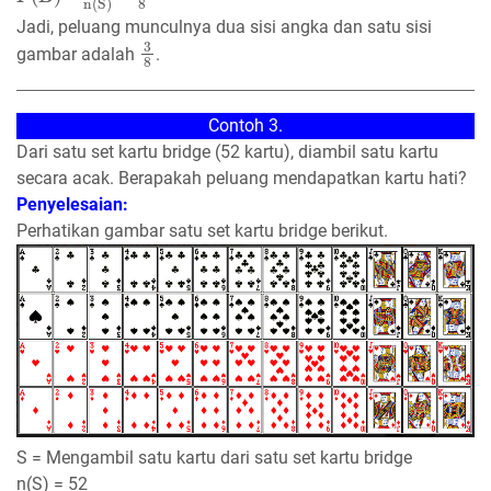
Jadi, peluang munculnya dua sisi angka dan satu sisi
3
8
gambar adalah
.
Contoh 3.
Dari satu set kartu bridge (52 kartu), diambil satu kartu
secara acak. Berapakah peluang mendapatkan kartu hati?
Penyelesaian:
Perhatikan gambar satu set kartu bridge berikut.
S = Mengambil satu kartu dari satu set kartu bridge
n(S) = 52