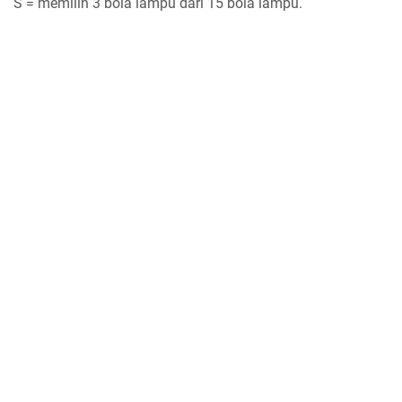
S = memilih 3 bola lampu dari 15 bola lampu.