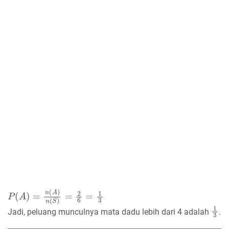
P
(
A
)
=
n
(
A
)
n
(
S
)
=
2
6
=
1
3
1
3
Jadi, peluang munculnya mata dadu lebih dari 4 adalah
.