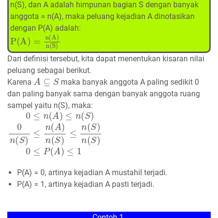
n(S), dan A adalah himpunan bagian S dengan banyak
anggota = n(A), maka peluang kejadian A dinotasikan
dengan P(A) adalah:
P(A)
=
n(A)
n(S)
Dari definisi tersebut, kita dapat menentukan kisaran nilai
peluang sebagai berikut.
A
⊆
S
Karena
maka banyak anggota A paling sedikit 0
dan paling banyak sama dengan banyak anggota ruang
sampel yaitu n(S), maka:
0
≤
n
(
A
)
≤
n
(
S
)
0
n
(
S
)
≤
n
(
A
)
n
(
S
)
≤
n
(
S
)
n
(
S
)
0
≤
P
(
A
)
≤
1
P(A) = 0, artinya kejadian A mustahil terjadi.
P(A) = 1, artinya kejadian A pasti terjadi.
Contoh 1.