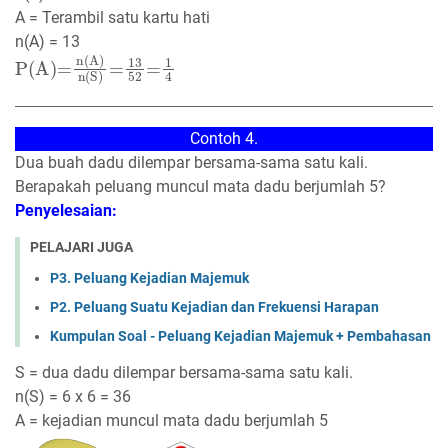
A = Terambil satu kartu hati
n(A) = 13
P(A)=
n(A)
n(S)
=
13
52
=
1
4
Contoh 4.
Dua buah dadu dilempar bersama-sama satu kali.
Berapakah peluang muncul mata dadu berjumlah 5?
Penyelesaian:
PELAJARI JUGA
P3. Peluang Kejadian Majemuk
P2. Peluang Suatu Kejadian dan Frekuensi Harapan
Kumpulan Soal - Peluang Kejadian Majemuk + Pembahasan
S = dua dadu dilempar bersama-sama satu kali.
n(S) = 6 x 6 = 36
A = kejadian muncul mata dadu berjumlah 5