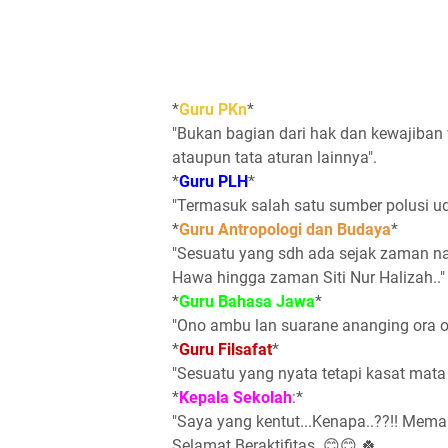
*
Guru PKn
*
"Bukan bagian dari hak dan kewajiban
ataupun tata aturan lainnya".
*
Guru PLH
*
"Termasuk salah satu sumber polusi ud
*
Guru Antropologi dan Budaya
*
"Sesuatu yang sdh ada sejak zaman n
Hawa hingga zaman Siti Nur Halizah.."
*
Guru Bahasa Jawa
*
"Ono ambu lan suarane ananging ora o
*
Guru Filsafat
*
"Sesuatu yang nyata tetapi kasat mata d
*
Kepala Sekolah
:*
"Saya yang kentut...Kenapa..??!! Me
Selamat Beraktifitas..😊😊 🍀 .