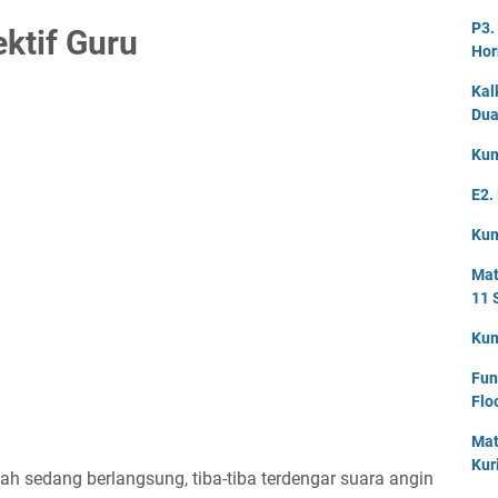
P3.
ktif Guru
Hor
Kal
Dua
Kum
E2.
Kum
Mat
11 
Kum
Fun
Flo
Mat
Kur
ah sedang berlangsung, tiba-tiba terdengar suara angin