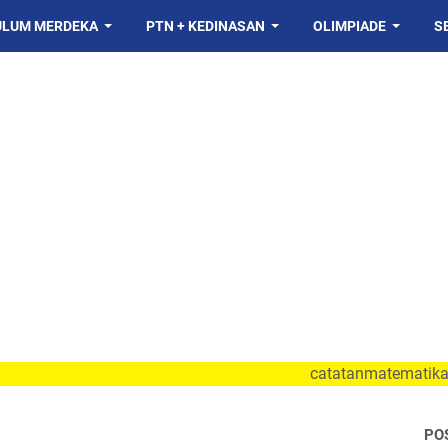
ULUM MERDEKA
PTN + KEDINASAN
OLIMPIADE
S
catatanmatematika.com sa
PO