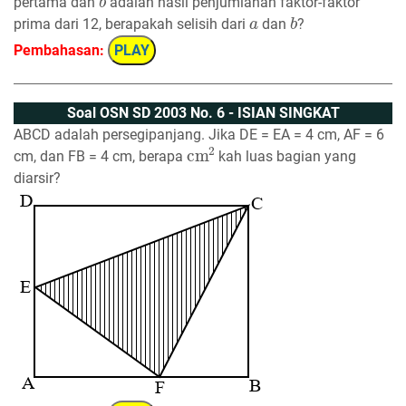
pertama dan
adalah hasil penjumlahan faktor-faktor
a
b
prima dari 12, berapakah selisih dari
dan
?
Pembahasan:
PLAY
Soal OSN SD 2003 No. 6 - ISIAN SINGKAT
ABCD adalah persegipanjang. Jika DE = EA = 4 cm, AF = 6
cm
2
cm, dan FB = 4 cm, berapa
kah luas bagian yang
diarsir?