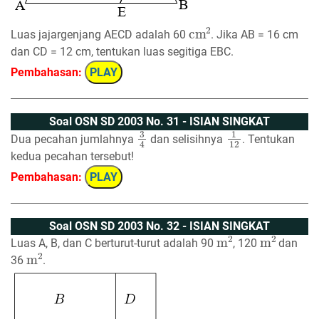
cm
2
Luas jajargenjang AECD adalah 60
. Jika AB = 16 cm
dan CD = 12 cm, tentukan luas segitiga EBC.
Pembahasan:
PLAY
Soal OSN SD 2003 No. 31 - ISIAN SINGKAT
3
4
1
12
Dua pecahan jumlahnya
dan selisihnya
. Tentukan
kedua pecahan tersebut!
Pembahasan:
PLAY
Soal OSN SD 2003 No. 32 - ISIAN SINGKAT
m
2
m
2
Luas A, B, dan C berturut-turut adalah 90
, 120
dan
m
2
36
.