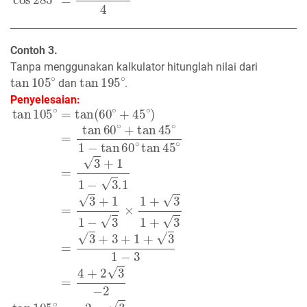
Contoh 3.
Tanpa menggunakan kalkulator hitunglah nilai dari
tan
105
∘
tan
195
∘
dan
.
Penyelesaian:
tan
105
∘
=
tan
(
60
∘
+
45
∘
)
=
tan
60
∘
+
tan
45
∘
1
−
tan
60
∘
t