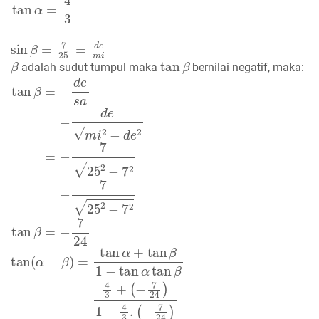
sin
β
=
7
25
=
d
e
m
i
β
tan
β
adalah sudut tumpul maka
bernilai negatif, maka:
tan
β
=
−
d
e
s
a
=
−
d
e
m
i
2
−
d
e
2
=
−
7
25
2
−
7
2
=
−
7
25
2
−
7
2
ta