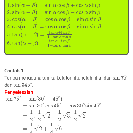
sin
(
α
+
β
)
=
sin
α
cos
β
+
cos
α
sin
β
sin
(
α
−
β
)
=
sin
α
cos
β
−
cos
α
sin
β
cos
(
α
+
β
)
=
cos
α
cos
β
−
sin
α
sin
β
cos
(
α
−
β
)
=
cos
α
cos
β
+
sin
α
sin
β
tan
(
α
+
β
)
=
tan
α
+
tan
β
1
−
tan
α
tan
β
tan
(
α
−
β
)
=
tan
α
−
tan
β
1
+
tan
α
tan
β
Contoh 1.
sin
75
∘
Tanpa menggunakan kalkulator hitunglah nilai dari
sin
345
∘
dan
.
Penyelesaian:
sin
75
∘
=
sin
(
30
∘
+
45
∘
)
=
sin
30
∘
cos
45
∘
+
cos
30
∘
sin
4