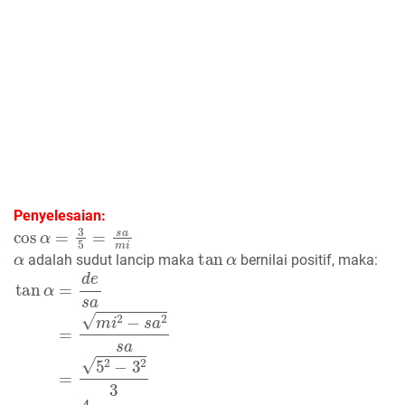
Penyelesaian:
cos
α
=
3
5
=
s
a
m
i
α
tan
α
adalah sudut lancip maka
bernilai positif, maka:
tan
α
=
d
e
s
a
=
m
i
2
−
s
a
2
s
a
=
5
2
−
3
2
3
tan
α
=
4
3