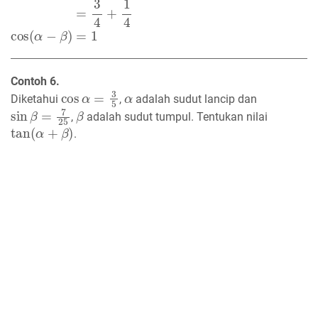
cos
(
α
−
β
)
=
cos
α
cos
β
+
sin
α
sin
β
=
3
4
+
1
4
cos
(
α
−
β
)
=
1
Contoh 6.
cos
α
=
3
5
α
Diketahui
,
adalah sudut lancip dan
sin
β
=
7
25
β
,
adalah sudut tumpul. Tentukan nilai
tan
(
α
+
β
)
.