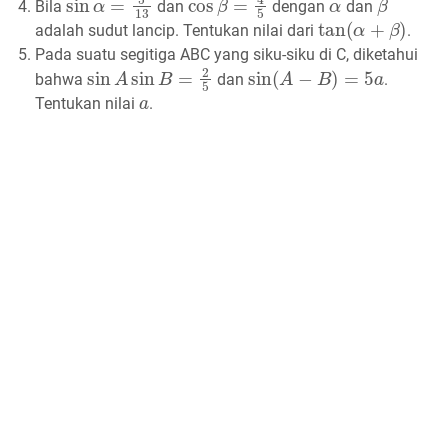
Bila
dan
dengan
dan
tan
(
α
+
β
)
adalah sudut lancip. Tentukan nilai dari
.
Pada suatu segitiga ABC yang siku-siku di C, diketahui
sin
A
sin
B
=
2
5
sin
(
A
−
B
)
=
5
a
bahwa
dan
.
a
Tentukan nilai
.