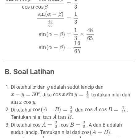
tan
α
−
tan
β
=
1
3
sin
α
cos
α
−
sin
β
cos
β
=
1
3
sin
α
cos
β
−
co
B. Soal Latihan
x
y
Diketahui
dan
adalah sudut lancip dan
x
−
y
=
30
∘
cos
x
sin
y
=
1
6
. Jika
tentukan nilai dari
sin
x
cos
y
.
cos
(
A
−
B
)
=
3
5
cos
A
cos
B
=
7
25
Diketahui
dan
.
tan
A
tan
B
Tentukan nilai
.
cos
A
=
2
3
cos
B
=
2
5
Diketahui
,
, A dan B adalah
cos
(
A
+
B
)
sudut lancip. Tentukan nilai dari
.
sin
α
=
5
13
cos
β
=
4
5
α
β