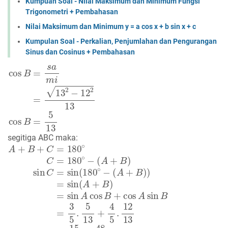
Kumpuan Soal - Nilai Maksimum dan Minimum Fungsi
Trigonometri + Pembahasan
Nilai Maksimum dan Minimum y = a cos x + b sin x + c
Kumpulan Soal - Perkalian, Penjumlahan dan Pengurangan
Sinus dan Cosinus + Pembahasan
cos
B
=
s
a
m
i
=
13
2
−
12
2
13
cos
B
=
5
13
segitiga ABC maka:
A
(
A
+
+
B
B
+
)
C
)
=
=
sin
180
(
A
∘
+
C
B
=
)
180
=
sin
∘
A
−
cos
(
A
+
B
B
+
)
sin
cos
C
A
=
sin
sin
B
(
180
=
3
5
∘
.
5
−
13
+
4
5
.