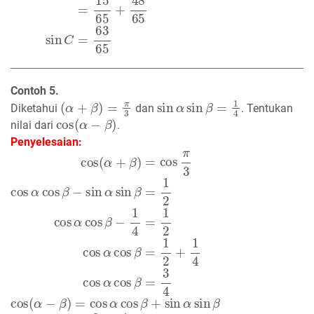
Contoh 5.
(
α
+
β
)
=
π
3
sin
α
sin
β
=
1
4
Diketahui
dan
. Tentukan
cos
(
α
−
β
)
nilai dari
.
Penyelesaian:
cos
(
α
+
β
)
=
cos
π
3
cos
α
cos
β
−
sin
α
sin
β
=
1
2
cos
α
cos
β