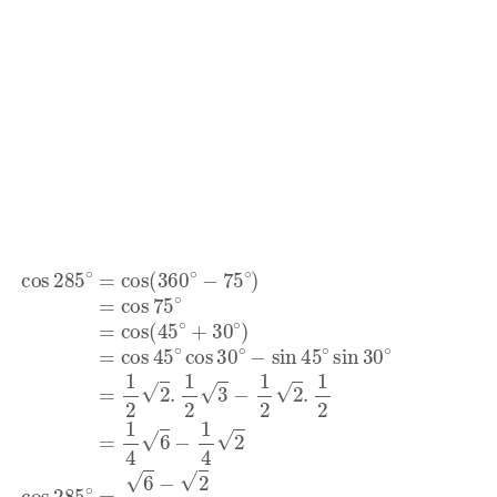
cos
285
∘
=
cos
(
360
∘
−
75
∘
)
=
cos
75
∘
=
cos
(
45
∘
+
30
∘
)