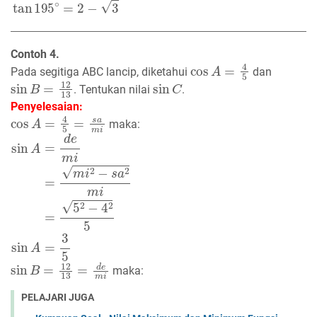
Contoh 4.
cos
A
=
4
5
Pada segitiga ABC lancip, diketahui
dan
sin
B
=
12
13
sin
C
. Tentukan nilai
.
Penyelesaian:
cos
A
=
4
5
=
s
a
m
i
maka:
sin
A
=
d
e
m
i
=
m
i
2
−
s
a
2
m
i
=
5
2
−
4
2
5
sin
A
=
3
5
sin
B
=
12
13
=
d
e
m
i
maka:
PELAJARI JUGA