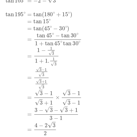
tan
195
∘
=
tan
(
180
∘
+
15
∘
)
=
tan
15
∘
=
tan
(
45
∘
−
30
∘
)
=
t