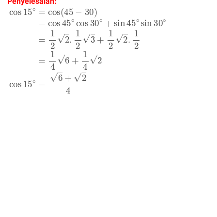
Penyelesaian:
cos
15
∘
=
cos
(
45
−
30
)
=
cos
45
∘
cos
30
∘
+
sin
45
∘
sin
30