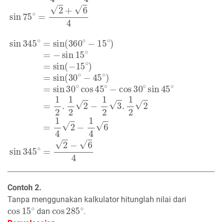
sin
345
∘
=
sin
(
360
∘
−
15
∘
)
=
−
sin
15
∘
=
sin
(
−
15
∘
)
=
sin
(
Contoh 2.
Tanpa menggunakan kalkulator hitunglah nilai dari
cos
15
∘
cos
285
∘
dan
.