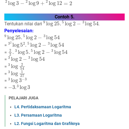
Contoh 5.
9
log
25
.
5
log
2
−
3
log
54
Tentukan nilai dari
.
Penyelesaian:
9
log
25
.
5
log
2
−
3
log
54
3
2
log
5
2
.
5
log
2
−
3
log
54
=
2
2
.
3
log
5
.
5
log
2
−
3
log
54
=
3
log
2
−
3
log
54
=
3
log
2
54
=
3
log
1
27
=
3
log
3
−
3
=
−
3.
3
log
3
=
PELAJARI JUGA
L4. Pertidaksamaan Logaritma
L3. Persamaan Logaritma
L2. Fungsi Logaritma dan Grafiknya