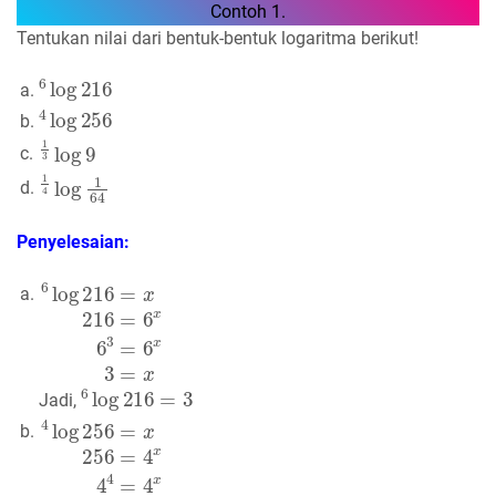
Contoh 1.
Tentukan nilai dari bentuk-bentuk logaritma berikut!
6
log
216
a.
4
log
256
b.
1
3
log
9
c.
1
4
log
1
64
d.
Penyelesaian:
a.
6
log
216
=
x
216
=
6
x
6
3
=
6
x
3
=
x
6
log
216
=
3
Jadi,
b.
4
log
256
=
x
256
=
4
x
4
4
=
4
x
4
=
x