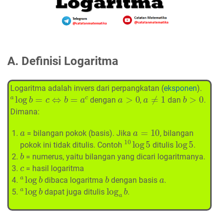
A. Definisi Logaritma
Logaritma adalah invers dari perpangkatan (
eksponen
).
a
log
b
=
c
⇔
b
=
a
c
a
>
0
a
≠
1
b
>
0
dengan
,
dan
.
Dimana:
a
a
=
10
= bilangan pokok (basis). Jika
, bilangan
10
log
5
log
5
pokok ini tidak ditulis. Contoh
ditulis
.
b
= numerus, yaitu bilangan yang dicari logaritmanya.
c
= hasil logaritma
a
log
b
b
a
dibaca logaritma
dengan basis
.
a
log
b
log
a
b
dapat juga ditulis
.