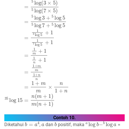
35
log
15
=
5
log
15
5
log
35
=
5
log
(
3
×
5
)
5
log
(
7
×
5
)
=
5
log
Contoh 10.
b
=
a
4
a
b
a
log
b
−
b
log
a
Diketahui
,
dan
positif, maka
=