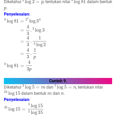
Diketahui
, tentukan nilai
dalam bentuk
p
.
Penyelesaian:
8
log
81
=
2
3
log
3
4
=
4
3
.
2
log
3
=
4
3
.
1
3
log
2
=
4
3
.
1
p
8
log
8
Contoh 9.
3
log
5
=
m
7
log
5
=
n
Diketahui
dan
, tentukan nilai
35
log
15
m
n
dalam bentuk
dan
.
Penyelesaian: