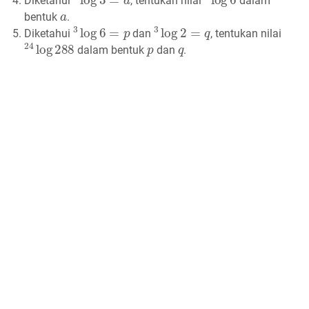
Diketahui
, tentukan nilai
dalam
a
bentuk
.
3
log
6
=
p
3
log
2
=
q
Diketahui
dan
, tentukan nilai
24
log
288
p
q
dalam bentuk
dan
.