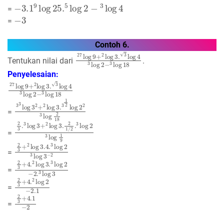
−
3.1
9
log
25.
5
log
2
−
3
log
4
=
−
3
=
Contoh 6.
27
log
9
+
2
log
3
.
3
log
4
3
log
2
−
3
log
18
Tentukan nilai dari
.
Penyelesaian:
27
log
9
+
2
log
3.
3
log
4
3
log
2
−
3
log
18
3
3
log
3
2
+
2
log
3
.
3
1
2
log
2
2
3
log
2
18
=
2
3
.
3
log
3
+
2
log
3
.
2
1
/
2
.
3
log
2
3
log
1
9
=
2
3
+
2
log
3
.4
.
3
log
2
3
log
3
−
2
=
2
3
+
4.
2
log
3
.
3
log
2
−
2.
3
log
3
=
2
3
+
4.
2
log
2
−
2.1
=
2
3
+
4.1
−
2
=