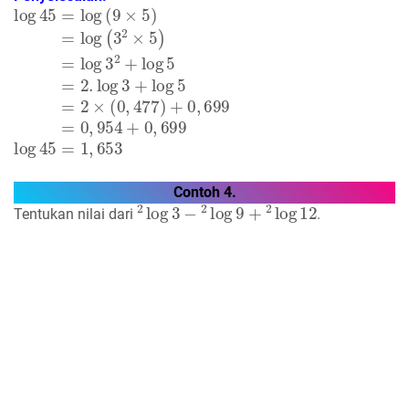
log
45
=
log
(
9
×
5
)
=
log
(
3
2
×
5
)
=
log
3
2
+
log
5
=
2.
log
3
+
lo
Contoh 4.
2
log
3
−
2
log
9
+
2
log
12
Tentukan nilai dari
.