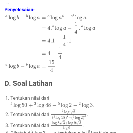
….
Penyelesaian:
a
log
b
−
b
log
a
=
a
log
a
4
−
a
4
log
a
=
4.
a
log
a
−
1
4
.
a
log
a
=
4.
D. Soal Latihan
Tentukan nilai dari
5
log
50
+
2
log
48
−
5
log
2
−
2
log
3
.
3
log
6
(
3
log
18
)
2
−
(
3
log
2
)
2
Tentukan nilai dari
.
log
8
3
+
log
9
3
log
6
Tentukan nilai dari
.
2
log
3
=
a
8
log
6