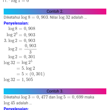
Contoh 2.
log
8
=
0
,
903
log
32
Diketahui
. Nilai
adalah …
Penyelesaian:
log
8
=
0
,
908
log
2
3
=
0
,
903
3.
log
2
=
0
,
903
log
2
=
0
,
903
3
l
log
32
=
log
2
5
=
5.
log
2
=
5
×
(
0
,
301
)
log
32
=
1
,
505
Contoh 3.
log
3
=
0
,
477
log
5
=
0
,
699
Diketahui
dan
maka
log
45
adalah …
Penyelesaian: