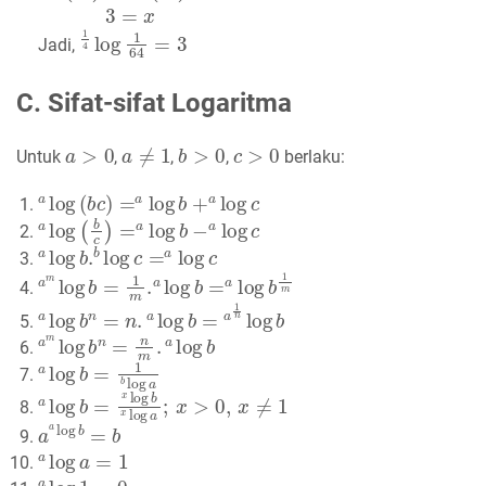
1
4
log
1
64
=
3
Jadi,
C. Sifat-sifat Logaritma
a
>
0
a
≠
1
b
>
0
c
>
0
Untuk
,
,
,
berlaku:
a
log
(
b
c
)
=
a
log
b
+
a
log
c
a
log
(
b
c
)
=
a
log
b
−
a
log
c
a
log
b
.
b
log
c
=
a
log
c
a
m
log
b
=
1
m
.
a
log
b
=
a
log
b
1
m
a
log
b
n
=
n
.
a
log
b
=
a
1
n
log
b
a
m
log
b
n
=
n
m
.
a
log
b
a
log
b
=
1
b
log
a
a
log
b
=
x
log
b
x
log
a
;
x
>
0
,
x
≠
1
a
a
log
b
=
b
a
log
a
=
1
a
log
1
=
0