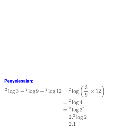
Penyelesaian:
2
log
3
−
2
log
9
+
2
log
12
=
2
log
(
3
9
×
12
)
=
2
log
4
=
2
log
2
2