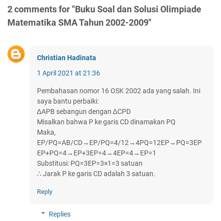
2 comments for "Buku Soal dan Solusi Olimpiade
Matematika SMA Tahun 2002-2009"
Christian Hadinata
1 April 2021 at 21:36
Pembahasan nomor 16 OSK 2002 ada yang salah. Ini
saya bantu perbaiki:
∆APB sebangun dengan ∆CPD
Misalkan bahwa P ke garis CD dinamakan PQ
Maka,
EP/PQ=AB/CD→EP/PQ=4/12→4PQ=12EP→PQ=3EP
EP+PQ=4→EP+3EP=4→4EP=4→EP=1
Substitusi: PQ=3EP=3×1=3 satuan
∴ Jarak P ke garis CD adalah 3 satuan.
Reply
Replies