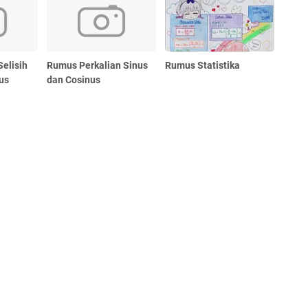
elisih
Rumus Perkalian Sinus
Rumus Statistika
us
dan Cosinus