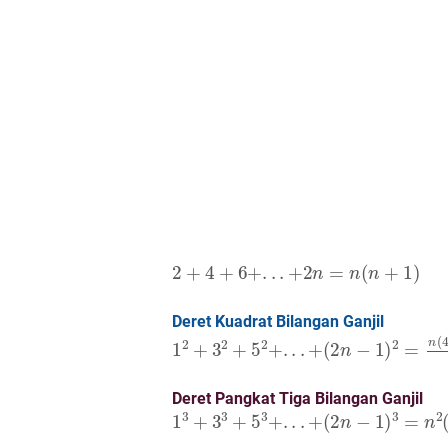
2
+
4
+
6
+
.
.
.
+
2
n
=
n
(
n
+
1
)
Deret Kuadrat Bilangan Ganjil
1
2
+
3
2
+
5
2
+
.
.
.
+
(
2
n
−
1
)
2
=
n
(
4
n
2
−
1
Deret Pangkat Tiga Bilangan Ganjil
1
3
+
3
3
+
5
3
+
.
.
.
+
(
2
n
−
1
)
3
=
n
2
(
2
n
2
−