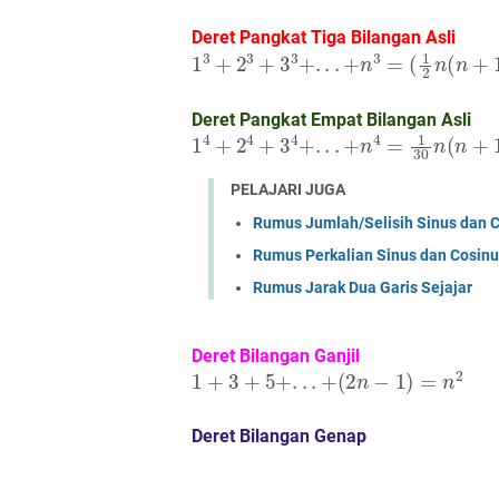
Deret Pangkat Tiga Bilangan Asli
1
3
+
2
3
+
3
3
+
.
.
.
+
n
3
=
(
1
2
n
(
n
+
1
)
)
2
Deret Pangkat Empat Bilangan Asli
1
4
+
2
4
+
3
4
+
.
.
.
+
n
4
=
1
30
n
(
n
+
1
)
(
2
n
PELAJARI JUGA
Rumus Jumlah/Selisih Sinus dan 
Rumus Perkalian Sinus dan Cosin
Rumus Jarak Dua Garis Sejajar
Deret Bilangan Ganjil
1
+
3
+
5
+
.
.
.
+
(
2
n
−
1
)
=
n
2
Deret Bilangan Genap