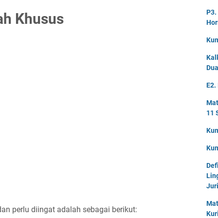
P3.
ah Khusus
Hor
Kum
Kal
Dua
E2.
Mat
11 
Kum
Kum
Def
Lin
Jur
Mat
an perlu diingat adalah sebagai berikut:
Kur