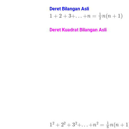
Deret Bilangan Asli
1
+
2
+
3
+
.
.
.
+
n
=
1
2
n
(
n
+
1
)
Deret Kuadrat Bilangan Asli
1
2
+
2
2
+
3
2
+
.
.
.
+
n
2
=
1
6
n
(
n
+
1
)
(
2
n
+