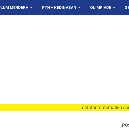
ULUM MERDEKA
PTN + KEDINASAN
OLIMPIADE
S
catatanmatematika.com sarana
PO