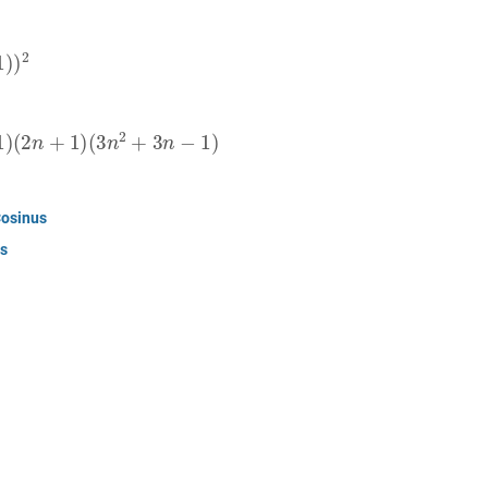
+
1
)
(
3
n
2
+
3
n
−
1
)
Cosinus
us