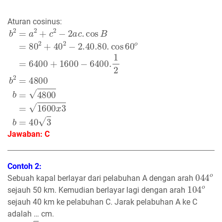
Aturan cosinus:
b
2
=
a
2
+
c
2
−
2
a
c
.
cos
B
=
80
2
+
40
2
−
2.40
.80
.
cos
60
o
=
6
Jawaban: C
Contoh 2:
044
o
Sebuah kapal berlayar dari pelabuhan A dengan arah
104
o
sejauh 50 km. Kemudian berlayar lagi dengan arah
sejauh 40 km ke pelabuhan C. Jarak pelabuhan A ke C
adalah … cm.
10
9
5