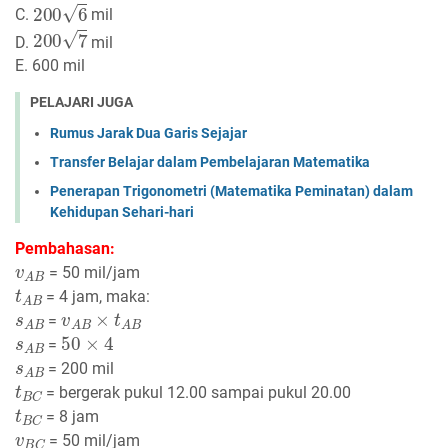
200
6
C.
mil
200
7
D.
mil
E. 600 mil
PELAJARI JUGA
Rumus Jarak Dua Garis Sejajar
Transfer Belajar dalam Pembelajaran Matematika
Penerapan Trigonometri (Matematika Peminatan) dalam
Kehidupan Sehari-hari
Pembahasan:
v
A
B
= 50 mil/jam
t
A
B
= 4 jam, maka:
s
A
B
v
A
B
×
t
A
B
=
s
A
B
50
×
4
=
s
A
B
= 200 mil
t
B
C
= bergerak pukul 12.00 sampai pukul 20.00
t
B
C
= 8 jam
v
B
C
= 50 mil/jam