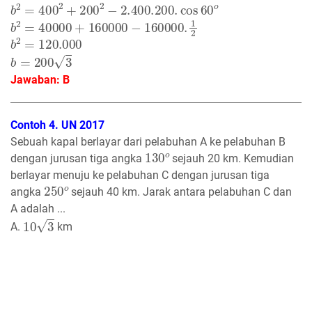
b
2
=
400
2
+
200
2
−
2.400
.200
.
cos
60
o
b
2
=
40000
+
160000
−
160000.
1
2
b
2
=
120.000
b
=
200
3
Jawaban: B
Contoh 4. UN 2017
Sebuah kapal berlayar dari pelabuhan A ke pelabuhan B
130
o
dengan jurusan tiga angka
sejauh 20 km. Kemudian
berlayar menuju ke pelabuhan C dengan jurusan tiga
250
o
angka
sejauh 40 km. Jarak antara pelabuhan C dan
A adalah ...
10
3
A.
km