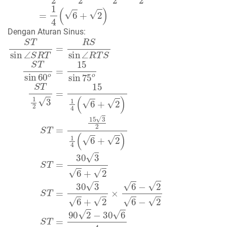
Dengan Aturan Sinus:
S
T
sin
∠
S
R
T
=
R
S
sin
∠
R
T
S
S
T
sin
60
o
=
15
sin
75
o
S
T
1
2
3