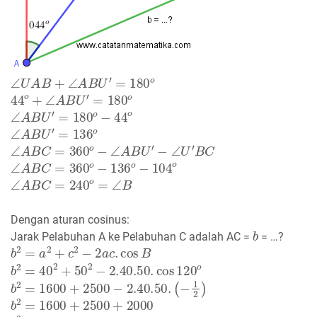
∠
U
A
B
+
∠
A
B
U
′
=
180
o
44
o
+
∠
A
B
U
′
=
180
o
∠
A
B
U
′
=
180
o
−
44
o
∠
A
B
U
′
=
136
o
∠
A
B
C
=
360
o
−
∠
A
B
U
′
−
∠
U
′
B
C
∠
A
B
C
=
360
o
−
136
o
−
104
o
∠
A
B
C
=
240
o
=
∠
B
Dengan aturan cosinus:
b
Jarak Pelabuhan A ke Pelabuhan C adalah AC =
= …?
b
2
=
a
2
+
c
2
−
2
a
c
.
cos
B
b
2
=
40
2
+
50
2
−
2.40
.50
.
cos
120
o
b
2
=
1600
+
2500
−
2.40
.50
.
(
−
1
2
)
b
2
=
1600
+
2500
+
2000
b
2
=
6100