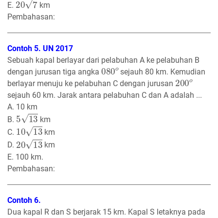
E.
km
Pembahasan:
Contoh 5. UN 2017
Sebuah kapal berlayar dari pelabuhan A ke pelabuhan B
080
o
dengan jurusan tiga angka
sejauh 80 km. Kemudian
200
o
berlayar menuju ke pelabuhan C dengan jurusan
sejauh 60 km. Jarak antara pelabuhan C dan A adalah ...
A. 10 km
5
13
B.
km
10
13
C.
km
20
13
D.
km
E. 100 km.
Pembahasan:
Contoh 6.
Dua kapal R dan S berjarak 15 km. Kapal S letaknya pada
110
o
170
o