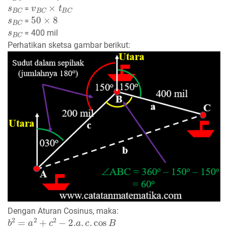
s
B
C
v
B
C
×
t
B
C
=
s
B
C
50
×
8
=
s
B
C
= 400 mil
Perhatikan sketsa gambar berikut:
Dengan Aturan Cosinus, maka:
b
2
=
a
2
+
c
2
−
2.
a
.
c
.
cos
B