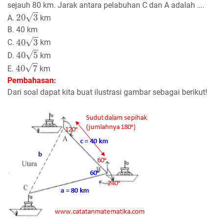
sejauh 80 km. Jarak antara pelabuhan C dan A adalah ….
20
3
A.
km
B. 40 km
40
3
C.
km
40
5
D.
km
40
7
E.
km
Pembahasan:
Dari soal dapat kita buat ilustrasi gambar sebagai berikut!