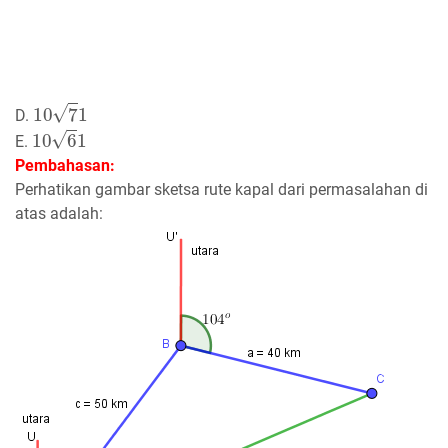
10
7
1
D.
10
6
1
E.
Pembahasan:
Perhatikan gambar sketsa rute kapal dari permasalahan di
atas adalah: