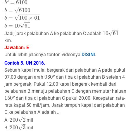
b
=
6100
b
=
100
×
61
b
=
10
61
10
61
Jadi, jarak pelabuhan A ke pelabuhan C adalah
km.
Jawaban: E
Untuk lebih jelasnya tonton videonya
DISINI
.
Contoh 3. UN 2016.
Sebuah kapal mulai bergerak dari pelabuhan A pada pukul
030
o
07.00 dengan arah
dan tiba di pelabuhan B setelah 4
jam bergerak. Pukul 12.00 kapal bergerak kembali dari
pelabuhan B menuju pelabuhan C dengan memutar haluan
150
o
dan tiba di pelabuhan C pukul 20.00. Kecepatan rata-
rata kapal 50 mil/jam. Jarak tempuh kapal dari pelabuhan
C ke pelabuhan A adalah ...
200
2
A.
mil
200
3
B.
mil